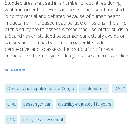
Studded tires are used in a number of countries during
winter in order to prevent accidents. The use of tire studs
is controversial and debated because of human health
impacts from increased road particle emissions. The aims
of this study are to assess whether the use of tire studs in
a Scandinavian studded passenger car actually avoids or
causes health impacts from a broader life cycle
perspective, and to assess the distribution of these
impacts over the life cycle. Life cycle assessment is applied
and the disability-adjusted life years indicator is used to
quantify the following five types of health impacts: (1)
VISA MER
impacts saved in the use phase, (2) particle emissions in
the use phase, (3) production system emissions, (4)
occupational accidents in the production system, and (5)
Democratic Republic of the Congo
studded tires
DALY
conflict casualties from revenues of cobalt mining. The
results show that the health benefits in the use phase in
DRC
passenger car
disability-adjusted life years
general are outweighed by the negative impacts during the
life cycle. The largest contribution to these negative human
LCA
life cycle assessment
health impacts are from use phase particle emissions (67–
77%) and occupational accidents during artisanal cobalt