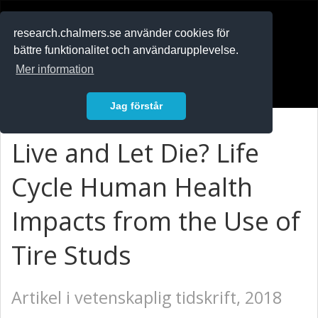
RESEARCH
.chalmers.se
research.chalmers.se använder cookies för
bättre funktionalitet och användarupplevelse.
In English
Mer information
Logga in
Jag förstår
Live and Let Die? Life
Cycle Human Health
Impacts from the Use of
Tire Studs
Artikel i vetenskaplig tidskrift, 2018