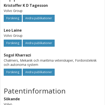
Kristoffer K D Tagesson
Volvo Group
Forskning
Andra publikationer
Leo Laine
Volvo Group
Forskning
Andra publikationer
Sogol Kharrazi
Chalmers, Mekanik och maritima vetenskaper, Fordonsteknik
och autonoma system
Forskning
Andra publikationer
Patentinformation
Sökande
Volvo