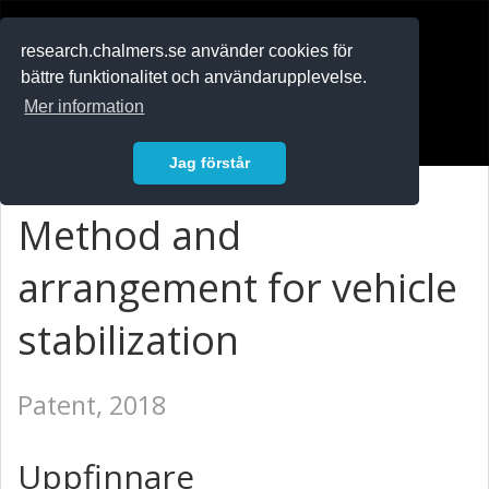
RESEARCH
.chalmers.se
research.chalmers.se använder cookies för
bättre funktionalitet och användarupplevelse.
In English
Mer information
Logga in
Jag förstår
Method and
arrangement for vehicle
stabilization
Patent, 2018
Uppfinnare