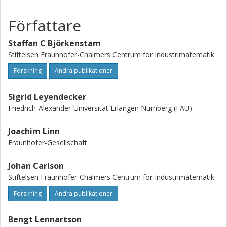
we present a digital human motion planning problem,
which we solve using the proposed method. Furthermore,
Författare
we present detailed descriptions of several common
joints, in particular singularity-free models of the spherical
Staffan C Björkenstam
joint and the rigid body joint, using the Lie groups of unit
Stiftelsen Fraunhofer-Chalmers Centrum för Industrimatematik
quaternions and unit dual quaternions, respectively.
Forskning
Andra publikationer
Sigrid Leyendecker
Friedrich-Alexander-Universität Erlangen Nurnberg (FAU)
Joachim Linn
Fraunhofer-Gesellschaft
Johan Carlson
Stiftelsen Fraunhofer-Chalmers Centrum för Industrimatematik
Forskning
Andra publikationer
Bengt Lennartson