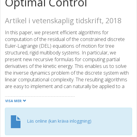
Optimal Control
Artikel i vetenskaplig tidskrift, 2018
In this paper, we present efficient algorithms for
computation of the residual of the constrained discrete
Euler-Lagrange (DEL) equations of motion for tree
structured, rigid multibody systems. In particular, we
present new recursive formulas for computing partial
derivatives of the kinetic energy. This enables us to solve
the inverse dynamics problem of the discrete system with
linear computational complexity. The resulting algorithms
are easy to implement and can naturally be applied to a
very broad class of multibody systems by imposing
constraints on the coordinates by means of Lagrange
VISA MER
multipliers. A comparison is made with an existing software
package, which shows a drastic improvement in
computational efficiency. Our interest in inverse dynamics
Läs online (kan kräva inloggning)
is primarily to apply direct transcription optimal control
methods to multibody systems. As an example application,