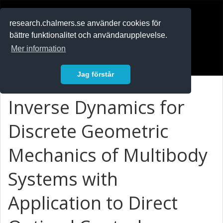
RESEARCH
.chalmers.se
research.chalmers.se använder cookies för
bättre funktionalitet och användarupplevelse.
In English
Mer information
Logga in
Jag förstår
Inverse Dynamics for
Discrete Geometric
Mechanics of Multibody
Systems with
Application to Direct