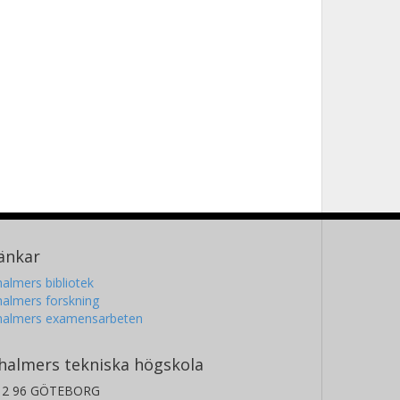
änkar
almers bibliotek
almers forskning
halmers examensarbeten
halmers tekniska högskola
12 96 GÖTEBORG