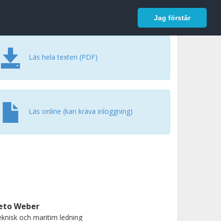
In English
Logga in
Jag förstår
Läs hela texten (PDF)
Läs online (kan kräva inloggning)
eto Weber
knisk och maritim ledning