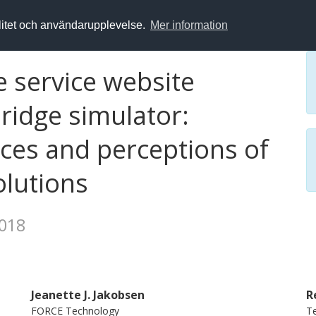
alitet och användarupplevelse.
Mer information
 service website
bridge simulator:
nces and perceptions of
olutions
2018
Jeanette J. Jakobsen
R
FORCE Technology
Te