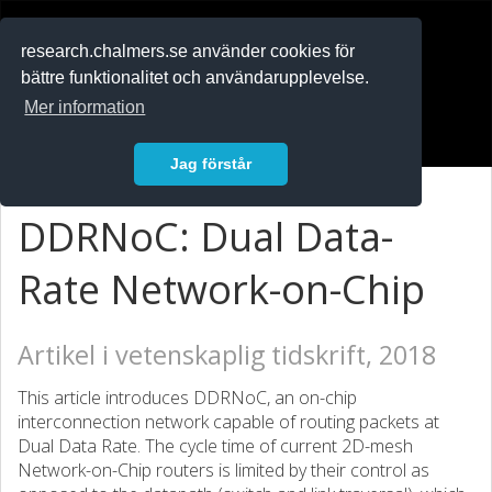
RESEARCH
.chalmers.se
research.chalmers.se använder cookies för
bättre funktionalitet och användarupplevelse.
In English
Mer information
Logga in
Jag förstår
DDRNoC: Dual Data-
Rate Network-on-Chip
Artikel i vetenskaplig tidskrift, 2018
This article introduces DDRNoC, an on-chip
interconnection network capable of routing packets at
Dual Data Rate. The cycle time of current 2D-mesh
Network-on-Chip routers is limited by their control as