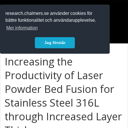
RESEARCH
.chalmers.se
research.chalmers.se använder cookies för
bättre funktionalitet och användarupplevelse.
In English
Mer information
Logga in
Jag förstår
Increasing the
Productivity of Laser
Powder Bed Fusion for
Stainless Steel 316L
through Increased Layer