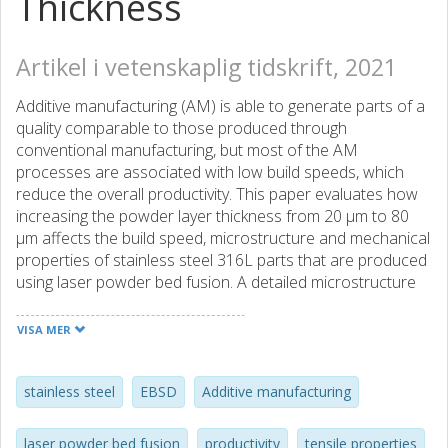
Thickness
Artikel i vetenskaplig tidskrift, 2021
Additive manufacturing (AM) is able to generate parts of a
quality comparable to those produced through
conventional manufacturing, but most of the AM
processes are associated with low build speeds, which
reduce the overall productivity. This paper evaluates how
increasing the powder layer thickness from 20 µm to 80
µm affects the build speed, microstructure and mechanical
properties of stainless steel 316L parts that are produced
using laser powder bed fusion. A detailed microstructure
characterization was performed using scanning electron
microscopy, electron backscatter diffraction, and x-ray
VISA MER
powder diffraction in conjunction with tensile testing. The
results suggest that parts can be fabricated four times
faster with tensile strengths comparable to those obtained
stainless steel
EBSD
Additive manufacturing
using standard process parameters. In either case,
nominal relative density of > 99.9% is obtained but with the
laser powder bed fusion
productivity
tensile properties