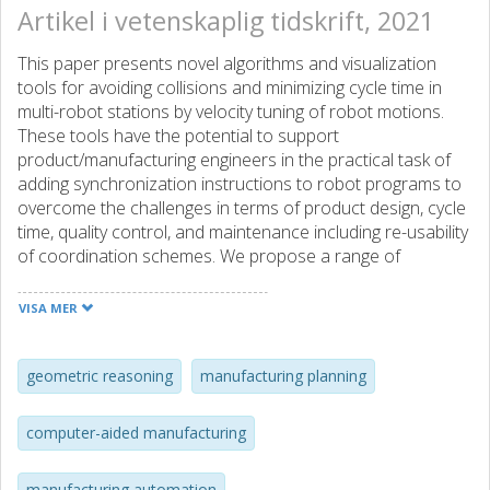
Artikel i vetenskaplig tidskrift, 2021
This paper presents novel algorithms and visualization
tools for avoiding collisions and minimizing cycle time in
multi-robot stations by velocity tuning of robot motions.
These tools have the potential to support
product/manufacturing engineers in the practical task of
adding synchronization instructions to robot programs to
overcome the challenges in terms of product design, cycle
time, quality control, and maintenance including re-usability
of coordination schemes. We propose a range of
techniques to achieve that, when additional requirements
make the best coordination strategy hard to be chosen.
VISA MER
Indeed, our main contributions are (i) considering and
minimizing delays introduced by limitation in hardware
synchronization mechanisms, (ii) highlighting insights on
geometric reasoning
manufacturing planning
the relationship between a 3D working space and a path
coordination space, and (iii) a computational tool for
computer-aided manufacturing
visualization of shared areas in both work space and path
coordination space. Different strategies based on the
manufacturing automation