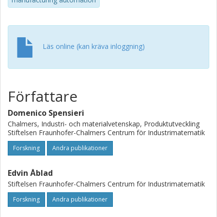
developed algorithms are evaluated by successfully
automatically solving industrial test cases from inspection
measurement applications in the automotive industry. A
study about how cycle time robustness is significantly
influenced by variation in the robot motion execution times
Läs online (kan kräva inloggning)
is also given.
Författare
Domenico Spensieri
Chalmers, Industri- och materialvetenskap, Produktutveckling
Stiftelsen Fraunhofer-Chalmers Centrum för Industrimatematik
Forskning
Andra publikationer
Edvin Åblad
Stiftelsen Fraunhofer-Chalmers Centrum för Industrimatematik
Forskning
Andra publikationer