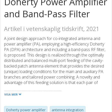
Doherty Power Amplifier
and Band-Pass Filter
Artikel i vetenskaplig tidskrift, 2021
A joint design approach for co-integrated antenna and
power amplifier (PA), employing a high-efficiency Doherty
PA (DPA) architecture and including a band-pass RF filter,
is proposed. This design is realized through the optimally
distributed and balanced multi-port feeding of the cavity-
backed patch antenna element that provides the desired
(unique) loading conditions for the main and auxiliary PA
branches and tailored power combining. A novelty and
advantage of this feeding solution is that each pair of
feeding points form a virtual common feeding centre of the
radiating element; as a result, the radiation pattern
VISA MER
remains power invariant when the port excitations change.
A joint optimization of the integrated antenna-DPA
transmitter is carried out to enhance the overall
Doherty power amplifier
antenna integration