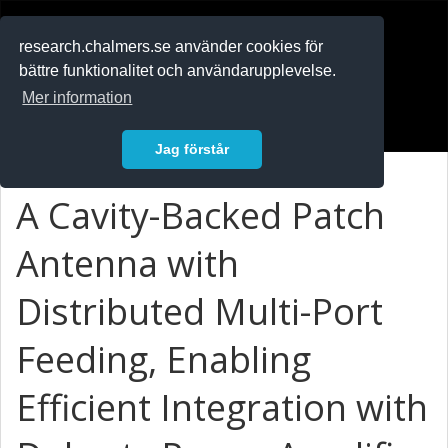
RESEARCH
.chalmers.se
research.chalmers.se använder cookies för
bättre funktionalitet och användarupplevelse.
In English
Mer information
Logga in
Jag förstår
A Cavity-Backed Patch
Antenna with
Distributed Multi-Port
Feeding, Enabling
Efficient Integration with