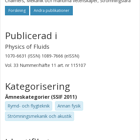
Chalmers, Mekanik och maritima vetenskaper, Strömningslära
Forskning
Andra publikationer
Publicerad i
Physics of Fluids
1070-6631 (ISSN) 1089-7666 (eISSN)
Vol. 33
Nummer/häfte
11
art. nr
115107
Kategorisering
Ämneskategorier (SSIF 2011)
Rymd- och flygteknik
Annan fysik
Strömningsmekanik och akustik