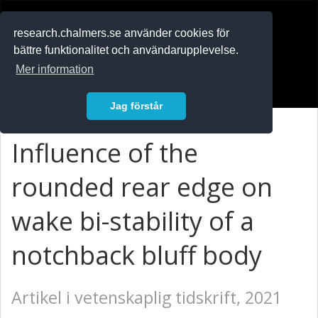
RESEARCH
.chalmers.se
research.chalmers.se använder cookies för
bättre funktionalitet och användarupplevelse.
In English
Mer information
Logga in
Jag förstår
Influence of the
rounded rear edge on
wake bi-stability of a
notchback bluff body
Artikel i vetenskaplig tidskrift, 2021