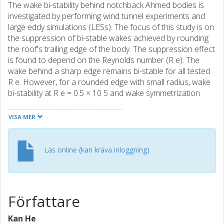
The wake bi-stability behind notchback Ahmed bodies is
investigated by performing wind tunnel experiments and
large eddy simulations (LESs). The focus of this study is on
the suppression of bi-stable wakes achieved by rounding
the roof's trailing edge of the body. The suppression effect
is found to depend on the Reynolds number (R e). The
wake behind a sharp edge remains bi-stable for all tested
R e. However, for a rounded edge with small radius, wake
bi-stability at R e = 0.5 × 10 5 and wake symmetrization
with 0.75 × 10 5 ≤ R e ≤ 1.5 × 10 5 are observed.
Increasing R e with R e ≥ 1.75 × 10 5, the wake returns to
VISA MER
the bi-stable state. Particularly, with R e ≥ 2 × 10 5, a stable
asymmetric wake state with no switches is observed for
long periods. Performing LES confirms the expected wake
Läs online (kan kräva inloggning)
asymmetry at R e = 0.5 × 10 5 and symmetry at R e = 1 ×
10 5 for the case of rounded edge with a small radius.
Besides, another wake symmetry is observed for the
rounded edge with a large radius at R e = 0.5 × 10 5. For
Författare
the two wake symmetries shown in the LES results, the
symmetrization is attributed to wake suppression in the
Kan He