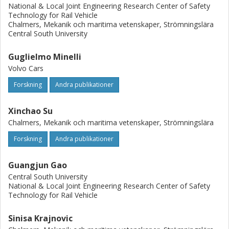
notchback region, forcing the flow separation from the
National & Local Joint Engineering Research Center of Safety
rear roof to attach to the slant on both sides of the body.
Technology for Rail Vehicle
Chalmers, Mekanik och maritima vetenskaper, Strömningslära
Central South University
Guglielmo Minelli
Volvo Cars
Forskning
Andra publikationer
Xinchao Su
Chalmers, Mekanik och maritima vetenskaper, Strömningslära
Forskning
Andra publikationer
Guangjun Gao
Central South University
National & Local Joint Engineering Research Center of Safety
Technology for Rail Vehicle
Sinisa Krajnovic