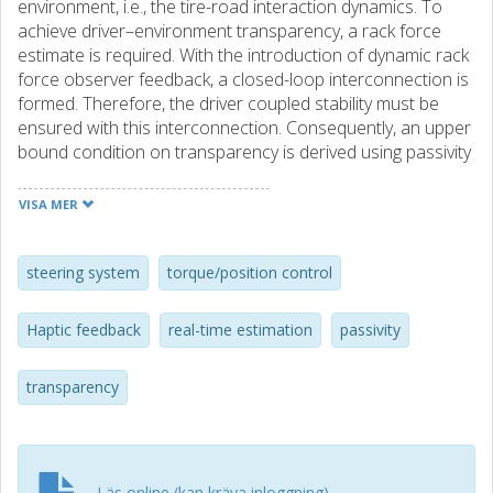
environment, i.e., the tire-road interaction dynamics. To
achieve driver–environment transparency, a rack force
estimate is required. With the introduction of dynamic rack
force observer feedback, a closed-loop interconnection is
formed. Therefore, the driver coupled stability must be
ensured with this interconnection. Consequently, an upper
bound condition on transparency is derived using passivity
for different control architectures. For selecting an
observer with reasonable performance, two rack-force
VISA MER
estimation schemes are investigated and compared, i.e.,
using vehicle motion signals from the inertial measurement
unit sensor and the steering system sensors. Experiments
steering system
torque/position control
indicate that the former approach has inferior
performance due to vehicle inertia and signal latency,
Haptic feedback
real-time estimation
passivity
whereas in the latter approach, nonlinear estimation using
second-order dynamics provides the best result; hence, it
transparency
is selected to realize transparency. Finally, real-world
experiments on an electric power-assisted steering vehicle
illustrate the differences between non-transparent and
transparent steering feedback when driving at the limits of
handling on an icy road surface.
Läs online (kan kräva inloggning)