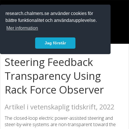
RESEARCH
.chalmers.se
research.chalmers.se använder cookies för
bättre funktionalitet och användarupplevelse.
In English
Mer information
Logga in
Jag förstår
Steering Feedback
Transparency Using
Rack Force Observer
Artikel i vetenskaplig tidskrift, 2022
The closed-loop electric power-assisted steering and
steer-by-wire systems are non-transparent toward the