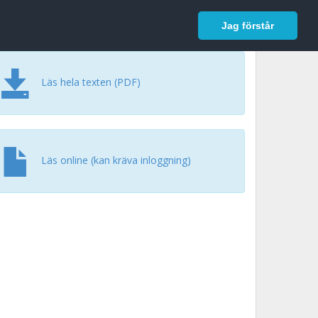
In English
Logga in
Jag förstår
Läs hela texten (PDF)
Läs online (kan kräva inloggning)