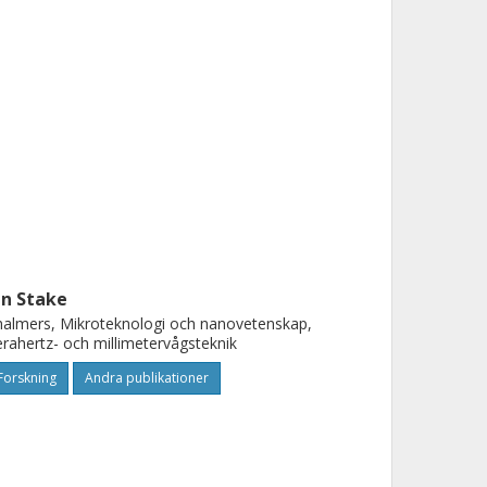
an Stake
almers, Mikroteknologi och nanovetenskap,
rahertz- och millimetervågsteknik
Forskning
Andra publikationer