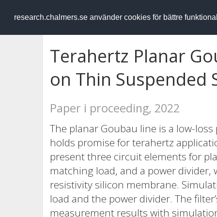
RESEARCH
.chalmers.se
research.chalmers.se använder cookies för bättre funktion
Terahertz Planar G
on Thin Suspended S
Paper i proceeding, 2022
The planar Goubau line is a low-loss
holds promise for terahertz applicati
present three circuit elements for pl
matching load, and a power divider, 
resistivity silicon membrane. Simula
load and the power divider. The filte
measurement results with simulatio