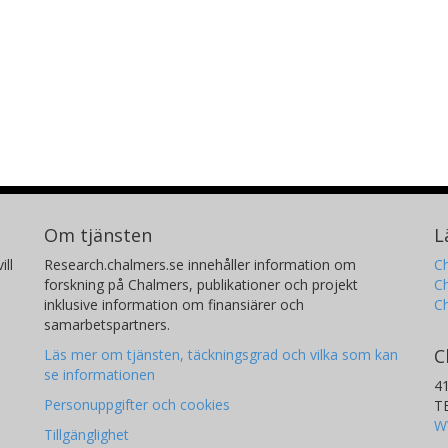
Om tjänsten
L
ill
Research.chalmers.se innehåller information om
Ch
forskning på Chalmers, publikationer och projekt
Ch
inklusive information om finansiärer och
C
samarbetspartners.
C
Läs mer om tjänsten, täckningsgrad och vilka som kan
se informationen
4
Personuppgifter och cookies
T
W
Tillgänglighet