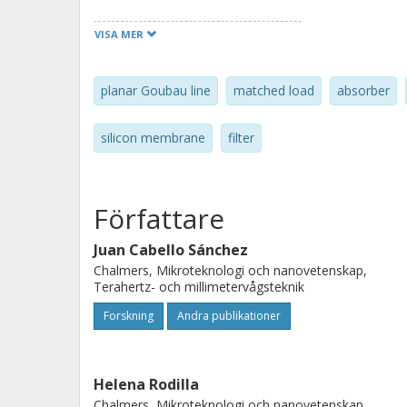
VISA MER
planar Goubau line
matched load
absorber
silicon membrane
filter
Författare
Juan Cabello Sánchez
Chalmers, Mikroteknologi och nanovetenskap,
Terahertz- och millimetervågsteknik
Forskning
Andra publikationer
Helena Rodilla
Chalmers, Mikroteknologi och nanovetenskap,