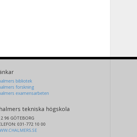
änkar
almers bibliotek
almers forskning
halmers examensarbeten
halmers tekniska högskola
12 96 GÖTEBORG
ELEFON: 031-772 10 00
WW.CHALMERS.SE