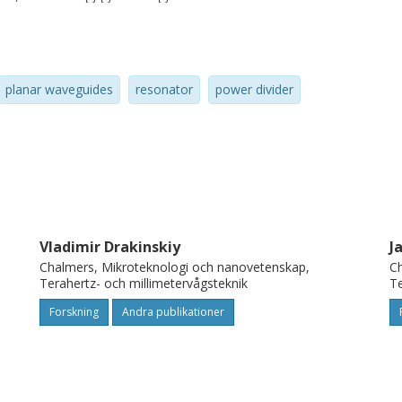
planar waveguides
resonator
power divider
Vladimir Drakinskiy
J
Chalmers, Mikroteknologi och nanovetenskap,
Ch
Terahertz- och millimetervågsteknik
Te
Forskning
Andra publikationer