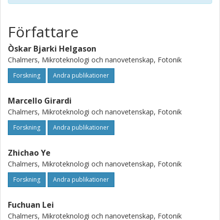
in a coherent dissipative Kerr soliton with a conversion
efficiency exceeding 50% and excellent line spacing
stability. We describe the soliton dynamics in this
Författare
configuration and find vastly modified characteristics. By
optimizing the microcomb power available on-chip, these
Òskar Bjarki Helgason
results facilitate the practical implementation of a scalable
Chalmers, Mikroteknologi och nanovetenskap, Fotonik
integrated photonic architecture for energy-efficient
applications.
Forskning
Andra publikationer
Marcello Girardi
Chalmers, Mikroteknologi och nanovetenskap, Fotonik
Forskning
Andra publikationer
Zhichao Ye
Chalmers, Mikroteknologi och nanovetenskap, Fotonik
Forskning
Andra publikationer
Fuchuan Lei
Chalmers, Mikroteknologi och nanovetenskap, Fotonik