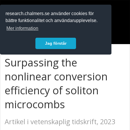
RESEARCH
.chalmers.se
research.chalmers.se använder cookies för
bättre funktionalitet och användarupplevelse.
In English
Mer information
Logga in
Jag förstår
Surpassing the
nonlinear conversion
efficiency of soliton
microcombs
Artikel i vetenskaplig tidskrift, 2023