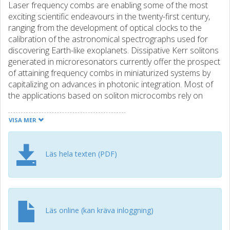
Laser frequency combs are enabling some of the most
exciting scientific endeavours in the twenty-first century,
ranging from the development of optical clocks to the
calibration of the astronomical spectrographs used for
discovering Earth-like exoplanets. Dissipative Kerr solitons
generated in microresonators currently offer the prospect
of attaining frequency combs in miniaturized systems by
capitalizing on advances in photonic integration. Most of
the applications based on soliton microcombs rely on
tuning a continuous-wave laser into a longitudinal mode of
a microresonator engineered to display anomalous
VISA MER
dispersion. In this configuration, however, nonlinear
physics precludes one from attaining dissipative Kerr
solitons with high power conversion efficiency, with typical
Läs hela texten (PDF)
comb powers amounting to ~1% of the available laser
power. Here we demonstrate that this fundamental
limitation can be overcome by inducing a controllable
frequency shift to a selected cavity resonance.
Experimentally, we realize this shift using two linearly
Läs online (kan kräva inloggning)
coupled anomalous-dispersion microresonators, resulting