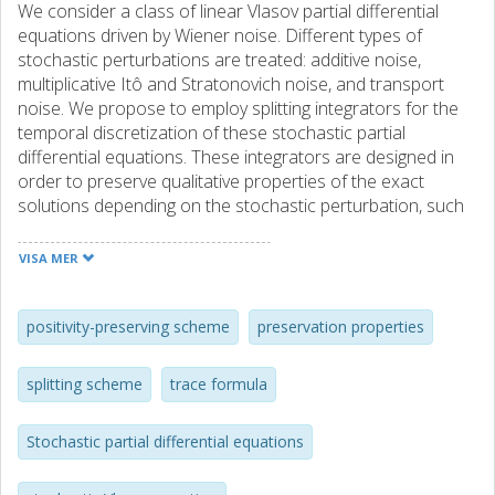
We consider a class of linear Vlasov partial differential
equations driven by Wiener noise. Different types of
stochastic perturbations are treated: additive noise,
multiplicative Itô and Stratonovich noise, and transport
noise. We propose to employ splitting integrators for the
temporal discretization of these stochastic partial
differential equations. These integrators are designed in
order to preserve qualitative properties of the exact
solutions depending on the stochastic perturbation, such
as preservation of norms or positivity of the solutions. We
provide numerical experiments in order to illustrate the
VISA MER
properties of the proposed integrators and investigate
mean-square rates of convergence.
positivity-preserving scheme
preservation properties
splitting scheme
trace formula
Stochastic partial differential equations