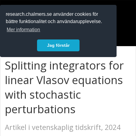
RESEARCH
.chalmers.se
research.chalmers.se använder cookies för
bättre funktionalitet och användarupplevelse.
In English
Mer information
Logga in
Jag förstår
Splitting integrators for
linear Vlasov equations
with stochastic
perturbations
Artikel i vetenskaplig tidskrift, 2024