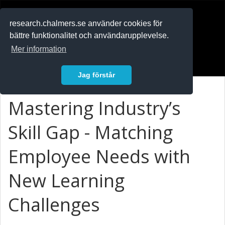
RESEARCH
.chalmers.se
research.chalmers.se använder cookies för
bättre funktionalitet och användarupplevelse.
In English
Mer information
Logga in
Jag förstår
Mastering Industry’s
Skill Gap - Matching
Employee Needs with
New Learning
Challenges