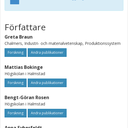
assessment, and recommending learning paths.
Författare
Greta Braun
Chalmers, Industri- och materialvetenskap, Produktionssystem
Forskning
Andra publikationer
Mattias Bokinge
Högskolan i Halmstad
Forskning
Andra publikationer
Bengt-Göran Rosen
Högskolan i Halmstad
Forskning
Andra publikationer
Anna Syberfeldt