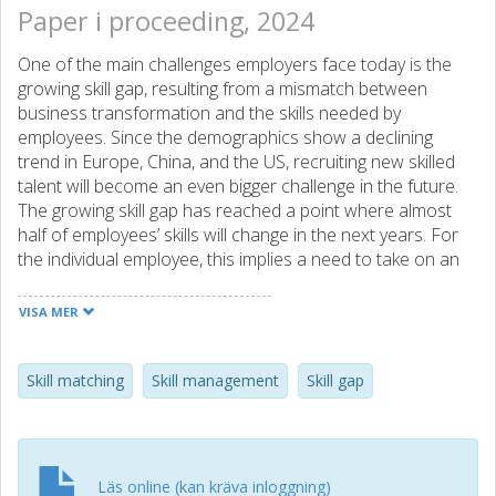
Paper i proceeding, 2024
One of the main challenges employers face today is the
growing skill gap, resulting from a mismatch between
business transformation and the skills needed by
employees. Since the demographics show a declining
trend in Europe, China, and the US, recruiting new skilled
talent will become an even bigger challenge in the future.
The growing skill gap has reached a point where almost
half of employees’ skills will change in the next years. For
the individual employee, this implies a need to take on an
upskilling journey to still deliver value to their company and
society. However, there is a need to understand the
VISA MER
individual’s skill gap and identify suitable actions to bridge it.
This paper presents the implementation of a tool for
guiding employees in finding their skill gaps and matching
Skill matching
Skill management
Skill gap
them to relevant training and learning modules. This
includes implementing a skill-matching solution in a
nationwide Swedish upskilling programme, highlighting the
challenges of creating efficient individualized skill gap
Läs online (kan kräva inloggning)