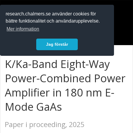
RESEARCH
.chalmers.se
research.chalmers.se använder cookies för
bättre funktionalitet och användarupplevelse.
In English
Mer information
Logga in
Jag förstår
K/Ka-Band Eight-Way
Power-Combined Power
Amplifier in 180 nm E-
Mode GaAs
Paper i proceeding, 2025