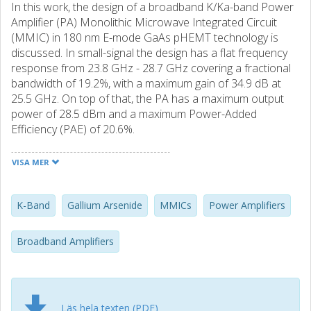
In this work, the design of a broadband K/Ka-band Power
Amplifier (PA) Monolithic Microwave Integrated Circuit
(MMIC) in 180 nm E-mode GaAs pHEMT technology is
discussed. In small-signal the design has a flat frequency
response from 23.8 GHz - 28.7 GHz covering a fractional
bandwidth of 19.2%, with a maximum gain of 34.9 dB at
25.5 GHz. On top of that, the PA has a maximum output
power of 28.5 dBm and a maximum Power-Added
Efficiency (PAE) of 20.6%.
VISA MER
K-Band
Gallium Arsenide
MMICs
Power Amplifiers
Broadband Amplifiers
Läs hela texten (PDF)