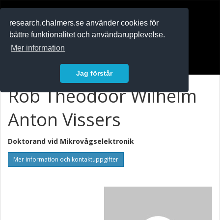
RESEARCH
.chalmers.se
research.chalmers.se använder cookies för
bättre funktionalitet och användarupplevelse.
In English
Mer information
Logga in
Jag förstår
Rob Theodoor Wilhelm
Anton Vissers
Doktorand vid
Mikrovågselektronik
Mer information och kontaktuppgifter