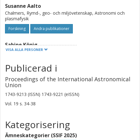
Susanne Aalto
Chalmers, Rymd-, geo- och miljövetenskap, Astronomi och
plasmafysik
Forskning
Andra publikationer
Sabine König
VISA ALLA PERSONER
Chalmers, Rymd-, geo- och miljövetenskap, Onsala
rymdobservatorium
Publicerad i
Forskning
Andra publikationer
Proceedings of the International Astronomical
Santiago Del Palacio
Union
Chalmers, Rymd-, geo- och miljövetenskap, Astronomi och
1743-9213 (ISSN) 1743-9221 (eISSN)
plasmafysik
Vol. 19
s.
34-38
Forskning
Andra publikationer
Kategorisering
Mark Gorski
Chalmers, Rymd-, geo- och miljövetenskap, Astronomi och
plasmafysik
Ämneskategorier (SSIF 2025)