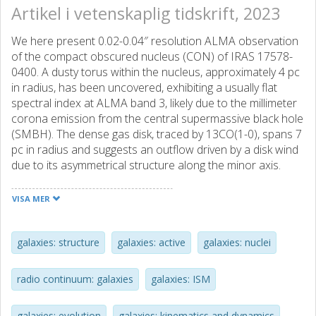
Artikel i vetenskaplig tidskrift, 2023
We here present 0.02-0.04″ resolution ALMA observation
of the compact obscured nucleus (CON) of IRAS 17578-
0400. A dusty torus within the nucleus, approximately 4 pc
in radius, has been uncovered, exhibiting a usually flat
spectral index at ALMA band 3, likely due to the millimeter
corona emission from the central supermassive black hole
(SMBH). The dense gas disk, traced by 13CO(1-0), spans 7
pc in radius and suggests an outflow driven by a disk wind
due to its asymmetrical structure along the minor axis.
Collimated molecular outflows (CMO), traced by the low-
velocity components of the HCN(3-2) and HCO+(3-2) lines,
VISA MER
align with the minor axis gas disk. Examination of position-
velocity plots of HCN(3-2) and HCO+(3-2) reveals a flared
dense gas disk extended a radius of ∼60 pc, infalling and
galaxies: structure
galaxies: active
galaxies: nuclei
rotating at speeds of about 200 km s-1 and 300 km s-1
respectively. A centrifugal barrier, located around 4 pc
radio continuum: galaxies
galaxies: ISM
from the dynamical center, implies an SMBH mass of
approximately 108 M⊙, consistent with millimeter corona
galaxies: evolution
galaxies: kinematics and dynamics