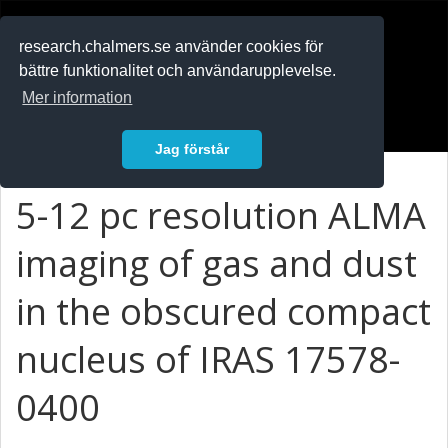
RESEARCH
.chalmers.se
research.chalmers.se använder cookies för
bättre funktionalitet och användarupplevelse.
In English
Mer information
Logga in
Jag förstår
5-12 pc resolution ALMA
imaging of gas and dust
in the obscured compact
nucleus of IRAS 17578-
0400