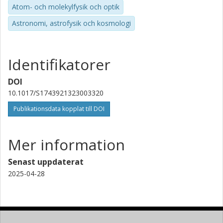
Atom- och molekylfysik och optik
Forskning
Andra publikationer
Astronomi, astrofysik och kosmologi
S. T. Linden
University of Massachusetts
Identifikatorer
Sebastien Muller
Chalmers, Rymd-, geo- och miljövetenskap, Onsala
DOI
rymdobservatorium
10.1017/S1743921323003320
Forskning
Andra publikationer
Publikationsdata kopplat till DOI
Kyoko Onishi
Mer information
Chalmers, Rymd-, geo- och miljövetenskap, Astronomi och
plasmafysik
Senast uppdaterat
Forskning
Andra publikationer
2025-04-28
Mamiko Sato
Chalmers, Rymd-, geo- och miljövetenskap, Astronomi och
plasmafysik