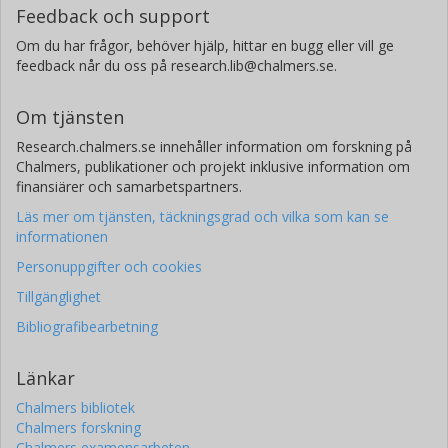
Forskning
Andra publikationer
Feedback och support
Om du har frågor, behöver hjälp, hittar en bugg eller vill ge
Clare Wethers
feedback når du oss på research.lib@chalmers.se.
Chalmers, Rymd-, geo- och miljövetenskap, Astronomi och
plasmafysik
Om tjänsten
Forskning
Andra publikationer
Research.chalmers.se innehåller information om forskning på
Chalmers, publikationer och projekt inklusive information om
finansiärer och samarbetspartners.
Läs mer om tjänsten, täckningsgrad och vilka som kan se
informationen
Personuppgifter och cookies
Tillgänglighet
Bibliografibearbetning
Länkar
Chalmers bibliotek
Chalmers forskning
Chalmers examensarbeten