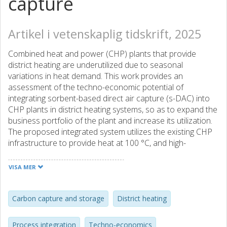
capture
Artikel i vetenskaplig tidskrift, 2025
Combined heat and power (CHP) plants that provide
district heating are underutilized due to seasonal
variations in heat demand. This work provides an
assessment of the techno-economic potential of
integrating sorbent-based direct air capture (s-DAC) into
CHP plants in district heating systems, so as to expand the
business portfolio of the plant and increase its utilization.
The proposed integrated system utilizes the existing CHP
infrastructure to provide heat at 100 °C, and high-
temperature heat pumps to upgrade available waste heat
from a post-combustion carbon capture (PCC) unit, so as
VISA MER
to drive a s-DAC process. A bottom-up framework
methodology is used to quantify the carbon dioxide
removal (CDR) potential of the proposed system and
Carbon capture and storage
District heating
identify the optimal design and operation, while
considering cost optimization with respect to fuel type,
Process integration
Techno-economics