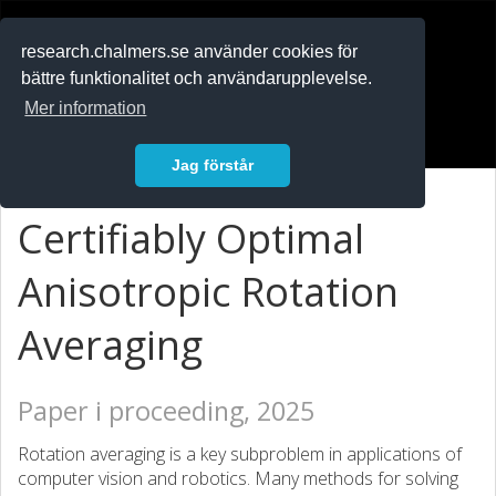
RESEARCH
.chalmers.se
research.chalmers.se använder cookies för
bättre funktionalitet och användarupplevelse.
In English
Mer information
Logga in
Jag förstår
Certifiably Optimal
Anisotropic Rotation
Averaging
Paper i proceeding, 2025
Rotation averaging is a key subproblem in applications of
computer vision and robotics. Many methods for solving