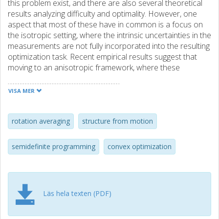
this problem exist, and there are also several theoretical
results analyzing difficulty and optimality. However, one
aspect that most of these have in common is a focus on
the isotropic setting, where the intrinsic uncertainties in the
measurements are not fully incorporated into the resulting
optimization task. Recent empirical results suggest that
moving to an anisotropic framework, where these
uncertainties are explicitly included, can result in an
improvement of solution quality. However, global
VISA MER
optimization for rotation averaging has remained a
challenge in this scenario. In this work we show how
anisotropic costs can be incorporated in certifiably optimal
rotation averaging
structure from motion
rotation averaging. We also demonstrate how existing
solvers, designed for isotropic situations, fail in the
semidefinite programming
convex optimization
anisotropic setting. Finally, we propose a stronger
relaxation and empirically show that it recovers global
optima in all tested datasets and leads to more accurate
reconstructions in almost all scenes.
Läs hela texten (PDF)