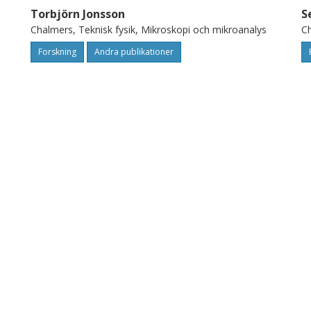
Torbjörn Jonsson
S
Chalmers, Teknisk fysik, Mikroskopi och mikroanalys
Ch
Forskning
Andra publikationer