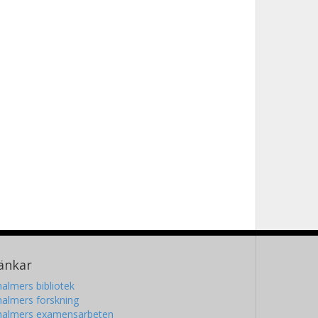
änkar
almers bibliotek
almers forskning
halmers examensarbeten