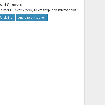
ead Canovic
almers, Teknisk fysik, Mikroskopi och mikroanalys
Forskning
Andra publikationer