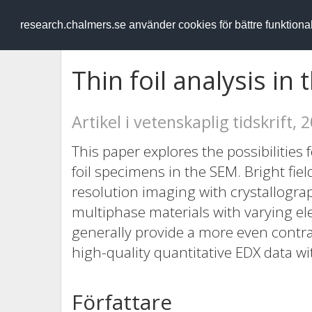
RESEARCH
.chalmers.se
research.chalmers.se använder cookies för bättre funktion
Thin foil analysis in
Artikel i vetenskaplig tidskrift, 
This paper explores the possibilities
foil specimens in the SEM. Bright fie
resolution imaging with crystallograp
multiphase materials with varying el
generally provide a more even contrast
high-quality quantitative EDX data wi
Författare