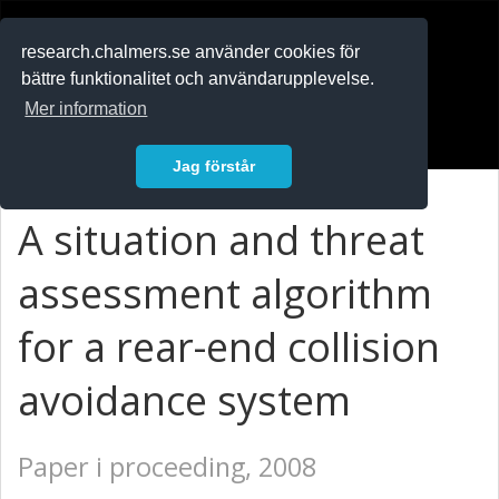
RESEARCH
.chalmers.se
research.chalmers.se använder cookies för
bättre funktionalitet och användarupplevelse.
In English
Mer information
Logga in
Jag förstår
A situation and threat
assessment algorithm
for a rear-end collision
avoidance system
Paper i proceeding, 2008