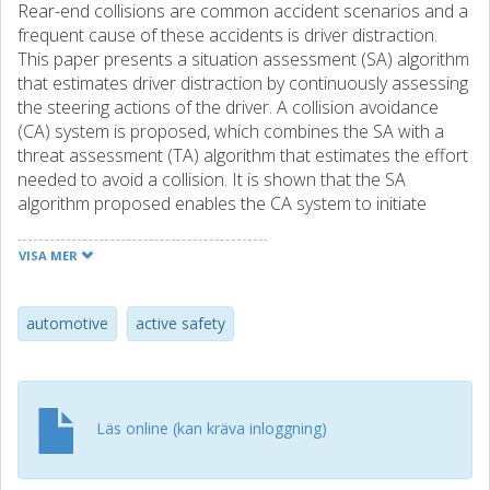
Rear-end collisions are common accident scenarios and a
frequent cause of these accidents is driver distraction.
This paper presents a situation assessment (SA) algorithm
that estimates driver distraction by continuously assessing
the steering actions of the driver. A collision avoidance
(CA) system is proposed, which combines the SA with a
threat assessment (TA) algorithm that estimates the effort
needed to avoid a collision. It is shown that the SA
algorithm proposed enables the CA system to initiate
earlier brake interventions when the driver is assessed as
being distracted, without significantly increasing the risk of
VISA MER
false interventions in real traffic. The CA system has been
evaluated in both collision situations on a test track and
during 200 driving hours in real traffic conditions.
automotive
active safety
Läs online (kan kräva inloggning)