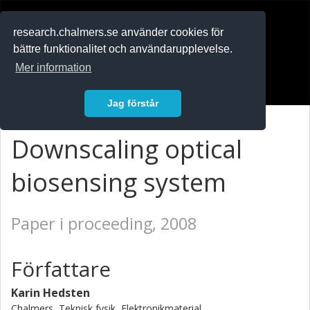
RESEARCH
.chalmers.se
research.chalmers.se använder cookies för
bättre funktionalitet och användarupplevelse.
In English
Mer information
Logga in
Jag förstår
Downscaling optical
biosensing system
Paper i proceeding, 2008
Författare
Karin Hedsten
Chalmers, Teknisk fysik, Elektronikmaterial