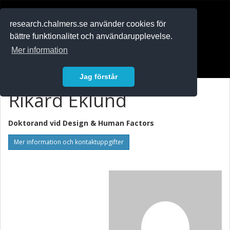
RESEARCH
.chalmers.se
research.chalmers.se använder cookies för
bättre funktionalitet och användarupplevelse.
In English
Mer information
Logga in
Jag förstår
Rikard Eklund
Doktorand vid
Design & Human Factors
Mer information och kontaktuppgifter