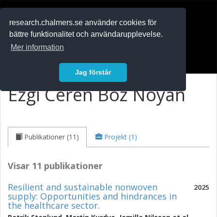
RESEARCH
.chalmers.se
research.chalmers.se använder cookies för
bättre funktionalitet och användarupplevelse.
In English
Mer information
Logga in
Jag förstår
Ezgi Ceren Boz Noyan
Publikationer (11)
Projekt (1)
Visar 11 publikationer
Resilient and sustainable nonwoven
2025
supply: Opportunities and hindrances in
the healthcare sector.