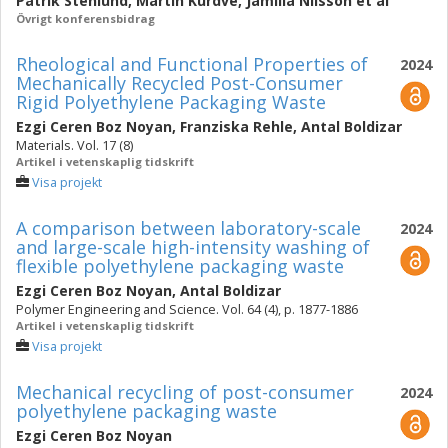
Patrik Stenlund
,
Martin Kurdve
,
Jamilla Nilsson
et al
Övrigt konferensbidrag
Rheological and Functional Properties of
2024
Mechanically Recycled Post-Consumer
Rigid Polyethylene Packaging Waste
Ezgi Ceren Boz Noyan
,
Franziska Rehle
,
Antal Boldizar
Materials. Vol. 17 (8)
Artikel i vetenskaplig tidskrift
Visa projekt
A comparison between laboratory-scale
2024
and large-scale high-intensity washing of
flexible polyethylene packaging waste
Ezgi Ceren Boz Noyan
,
Antal Boldizar
Polymer Engineering and Science. Vol. 64 (4), p. 1877-1886
Artikel i vetenskaplig tidskrift
Visa projekt
Mechanical recycling of post-consumer
2024
polyethylene packaging waste
Ezgi Ceren Boz Noyan