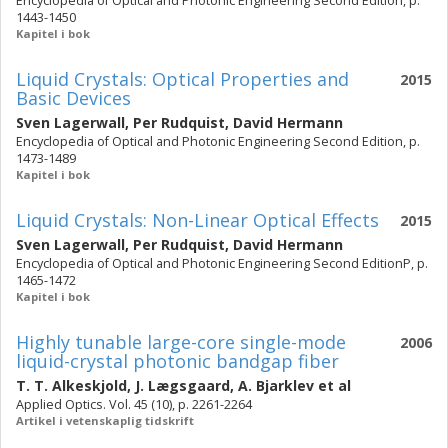
Encyclopedia of Optical and Photonic Engineering Second Edition, p.
1443-1450
Kapitel i bok
Liquid Crystals: Optical Properties and
2015
Basic Devices
Sven Lagerwall
,
Per Rudquist
,
David Hermann
Encyclopedia of Optical and Photonic Engineering Second Edition, p.
1473-1489
Kapitel i bok
Liquid Crystals: Non-Linear Optical Effects
2015
Sven Lagerwall
,
Per Rudquist
,
David Hermann
Encyclopedia of Optical and Photonic Engineering Second EditionP, p.
1465-1472
Kapitel i bok
Highly tunable large-core single-mode
2006
liquid-crystal photonic bandgap fiber
T. T. Alkeskjold
,
J. Lægsgaard
,
A. Bjarklev
et al
Applied Optics. Vol. 45 (10), p. 2261-2264
Artikel i vetenskaplig tidskrift