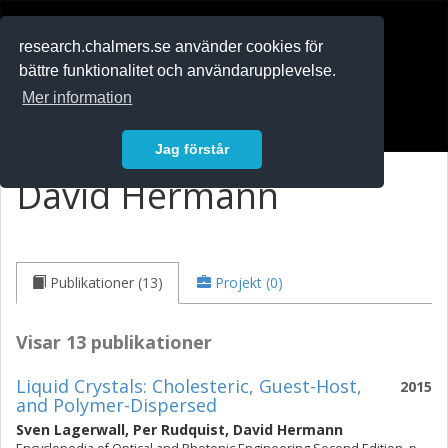
RESEARCH
.chalmers.se
research.chalmers.se använder cookies för
bättre funktionalitet och användarupplevelse.
In English
Mer information
Logga in
Jag förstår
David Hermann
Publikationer (13)
Projekt (0)
Visar 13 publikationer
Liquid Crystals: Cholesteric, Guest-Host,
2015
and Polymer-Dispersed
Sven Lagerwall
,
Per Rudquist
,
David Hermann