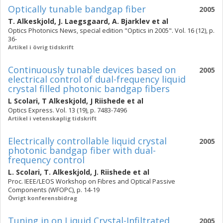
Optically tunable bandgap fiber
2005
T. Alkeskjold
,
J. Laegsgaard
,
A. Bjarklev
et al
Optics Photonics News, special edition "Optics in 2005". Vol. 16 (12), p.
36-
Artikel i övrig tidskrift
Continuously tunable devices based on
2005
electrical control of dual-frequency liquid
crystal filled photonic bandgap fibers
L Scolari
,
T Alkeskjold
,
J Riishede
et al
Optics Express. Vol. 13 (19), p. 7483-7496
Artikel i vetenskaplig tidskrift
Electrically controllable liquid crystal
2005
photonic bandgap fiber with dual-
frequency control
L. Scolari
,
T. Alkeskjold
,
J. Riishede
et al
Proc. IEEE/LEOS Workshop on Fibres and Optical Passive
Components (WFOPC), p. 14-19
Övrigt konferensbidrag
Tuning in on Liquid Crystal-Infiltrated
2005