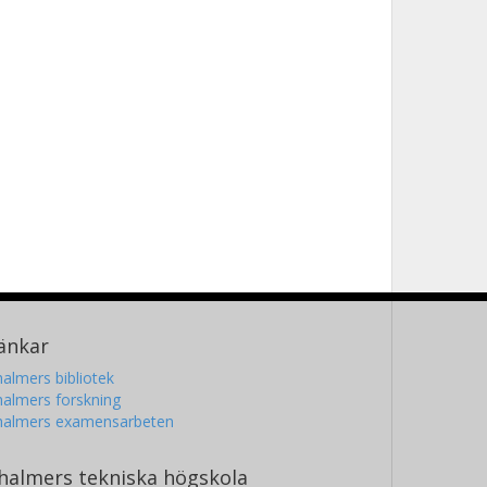
änkar
almers bibliotek
almers forskning
halmers examensarbeten
halmers tekniska högskola