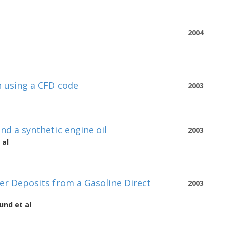
2004
n using a CFD code
2003
and a synthetic engine oil
2003
 al
r Deposits from a Gasoline Direct
2003
lund
et al