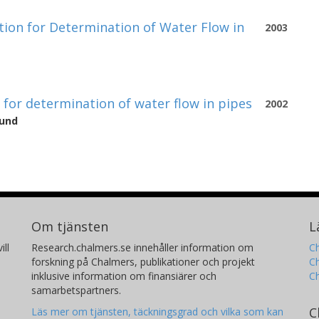
ion for Determination of Water Flow in
2003
 for determination of water flow in pipes
2002
lund
Om tjänsten
L
ill
Research.chalmers.se innehåller information om
Ch
forskning på Chalmers, publikationer och projekt
Ch
inklusive information om finansiärer och
C
samarbetspartners.
C
Läs mer om tjänsten, täckningsgrad och vilka som kan