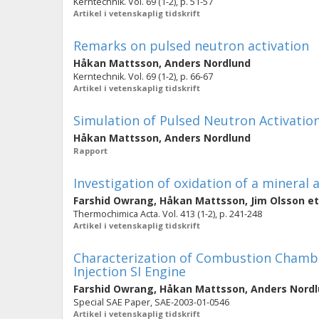
Kerntechnik. Vol. 69 (1-2), p. 51-57
Artikel i vetenskaplig tidskrift
Remarks on pulsed neutron activation
Håkan Mattsson
,
Anders Nordlund
Kerntechnik. Vol. 69 (1-2), p. 66-67
Artikel i vetenskaplig tidskrift
Simulation of Pulsed Neutron Activatio
Håkan Mattsson
,
Anders Nordlund
Rapport
Investigation of oxidation of a mineral 
Farshid Owrang
,
Håkan Mattsson
,
Jim Olsson
et
Thermochimica Acta. Vol. 413 (1-2), p. 241-248
Artikel i vetenskaplig tidskrift
Characterization of Combustion Chambe
Injection SI Engine
Farshid Owrang
,
Håkan Mattsson
,
Anders Nord
Special SAE Paper, SAE-2003-01-0546
Artikel i vetenskaplig tidskrift