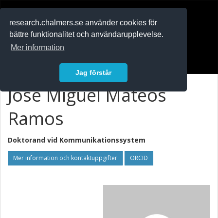
RESEARCH
.chalmers.se
research.chalmers.se använder cookies för
bättre funktionalitet och användarupplevelse.
In English
Mer information
Logga in
Jag förstår
José Miguel Mateos
Ramos
Doktorand vid
Kommunikationssystem
Mer information och kontaktuppgifter
ORCID