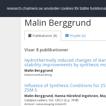
RESEARCH
.chalmers.se
research.chalmers.se använder cookies för bättre funktion
Malin Berggrund
Publikationer (8)
Projekt (0)
Visar 8 publikationer
Hydrothermally induced changes of lea
stability improvements by synthesis mo
Malin Berggrund
Doktorsavhandling
Influence of Synthesis Conditions for Z
ZSM-5
Malin Berggrund
,
Hanna Härelind Ingelsten
,
Mag
Catalysis Letters. Vol. 130 (1-2), p. 79-85
Artikel i vetenskaplig tidskrift