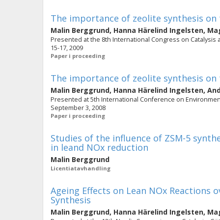
The importance of zeolite synthesis on 
Malin Berggrund
,
Hanna Härelind Ingelsten
,
Mag
Presented at the 8th International Congress on Catalysis 
15-17, 2009
Paper i proceeding
The importance of zeolite synthesis on 
Malin Berggrund
,
Hanna Härelind Ingelsten
,
And
Presented at 5th International Conference on Environmental
September 3, 2008
Paper i proceeding
Studies of the influence of ZSM-5 synthe
in leand NOx reduction
Malin Berggrund
Licentiatavhandling
Ageing Effects on Lean NOx Reactions o
Synthesis
Malin Berggrund
,
Hanna Härelind Ingelsten
,
Mag