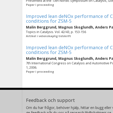
Presented at the 13th Nordic Symposium on Catalysis, Gö
Paper i proceeding
Improved lean deNOx performance of Cu
conditions for ZSM-5
Malin Berggrund
,
Magnus Skoglundh
,
Anders P
Topics in Catalysis. Vol. 42/43, p. 153-156
Artikel i vetenskaplig tidskrift
Improved lean deNOx performance of Cu
conditions for ZSM-5
Malin Berggrund
,
Magnus Skoglundh
,
Anders P
7th International Congress on Catalysis and Automotive P
1, 2006.
Paper i proceeding
Feedback och support
Om du har frågor, behöver hjälp, hittar en bugg eller v
ge feedback når du oss på research.lib@chalmers.se.