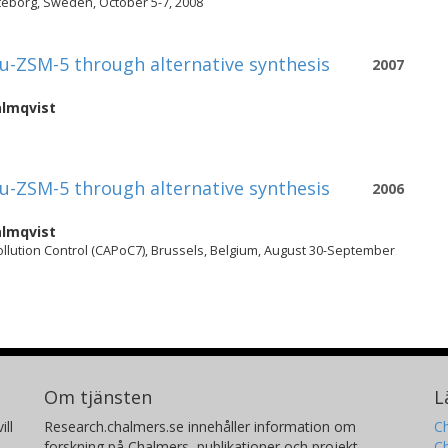
teborg, Sweden, October 5-7, 2008
-ZSM-5 through alternative synthesis
2007
almqvist
-ZSM-5 through alternative synthesis
2006
almqvist
ollution Control (CAPoC7), Brussels, Belgium, August 30-September
Om tjänsten
L
ill
Research.chalmers.se innehåller information om
Ch
forskning på Chalmers, publikationer och projekt
Ch