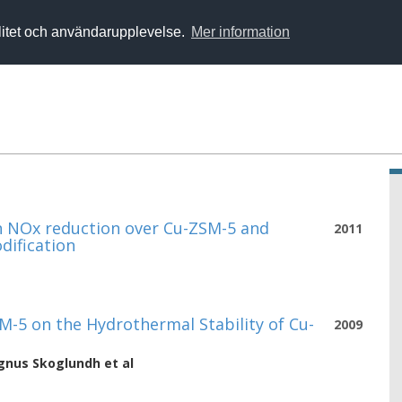
alitet och användarupplevelse.
Mer information
n NOx reduction over Cu-ZSM-5 and
2011
dification
SM-5 on the Hydrothermal Stability of Cu-
2009
nus Skoglundh
et al