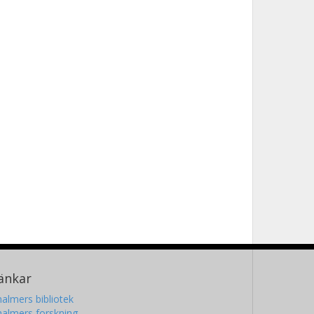
änkar
almers bibliotek
almers forskning