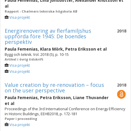
Paula Femenias
,
Lina Jonsdotter
,
Alexander Knutsson
et
al
Rapport - Chalmers tekniska högskola AB
Visa projekt
Energirenovering av flerfamiljshus
2018
uppförda före 1945: De boendes
perspektiv
Paula Femenias
,
Klara Mörk
,
Petra Eriksson
et al
Bygg och teknik. Vol. 2018 (5), p. 10-15
Artikel i övrig tidskrift
Visa projekt
Visa projekt
Value creation by re-renovation – focus
2018
on the user perspective
Paula Femenias
,
Petra Eriksson
,
Liane Thuvander
et al
Proceedings of the 3rd International Conference on Energy Efficiency
in Historic Buildings, EEHB2018, p. 172-181
Paper i proceeding
Visa projekt