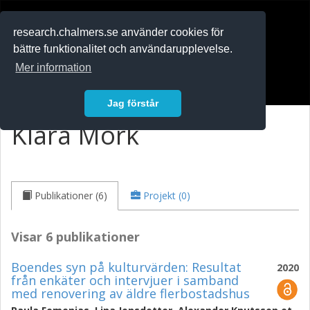
RESEARCH
.chalmers.se
research.chalmers.se använder cookies för
bättre funktionalitet och användarupplevelse.
In English
Mer information
Logga in
Jag förstår
Klara Mörk
Publikationer (6)
Projekt (0)
Visar 6 publikationer
Boendes syn på kulturvärden: Resultat
2020
från enkäter och intervjuer i samband
med renovering av äldre flerbostadshus