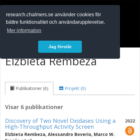
RESEARCH
.chalmers.se
research.chalmers.se använder cookies för
bättre funktionalitet och användarupplevelse.
In English
Mer information
Logga in
Jag förstår
Elzbieta Rembeza
Publikationer (6)
Projekt (0)
Visar 6 publikationer
Discovery of Two Novel Oxidases Using a
2022
High-Throughput Activity Screen
Elzbieta Rembeza
,
Alessandro Boverio
,
Marco W.