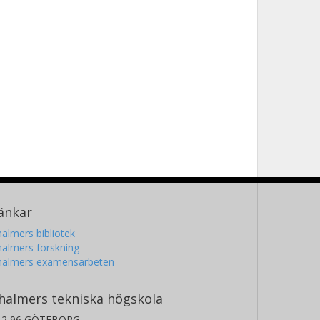
änkar
almers bibliotek
almers forskning
halmers examensarbeten
halmers tekniska högskola
12 96 GÖTEBORG