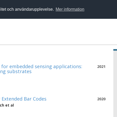
alitet och användarupplevelse.
Mer information
u
s for embedded sensing applications:
2021
ing substrates
y Extended Bar Codes
2020
ch
et al