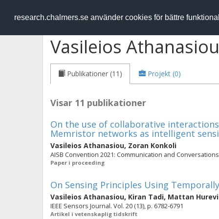
RESEARCH
.chalmers.se
research.chalmers.se använder cookies för bättre funktion
Vasileios Athanasio
Publikationer (11)
Projekt (0)
Visar 11 publikationer
On the use of collaborative interaction
Memristor networks as intelligent sens
Vasileios Athanasiou
,
Zoran Konkoli
AISB Convention 2021: Communication and Conversations
Paper i proceeding
On Sensing Principles Using Temporall
Vasileios Athanasiou
,
Kiran Tadi
,
Mattan Hurevi
IEEE Sensors Journal. Vol. 20 (13), p. 6782-6791
Artikel i vetenskaplig tidskrift