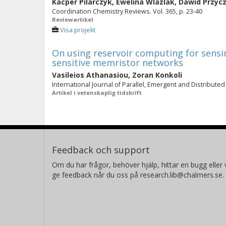
Kacper Pilarczyk
,
Ewelina Wlazlak
,
Dawid Przyc
Coordination Chemistry Reviews. Vol. 365, p. 23-40
Reviewartikel
Visa projekt
On using reservoir computing for sensi
sensitive memristor networks
Vasileios Athanasiou
,
Zoran Konkoli
International Journal of Parallel, Emergent and Distributed 
Artikel i vetenskaplig tidskrift
Feedback och support
Om du har frågor, behöver hjälp, hittar en bugg eller v
ge feedback når du oss på research.lib@chalmers.se.