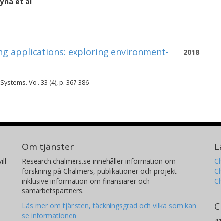
zyna
et al
ng applications: exploring environment-
2018
Systems. Vol. 33 (4), p. 367-386
Om tjänsten
L
ill
Research.chalmers.se innehåller information om
Ch
forskning på Chalmers, publikationer och projekt
Ch
inklusive information om finansiärer och
C
samarbetspartners.
C
Läs mer om tjänsten, täckningsgrad och vilka som kan
se informationen
4