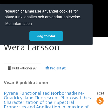
RESEARCH
.chalmers.se
research.chalmers.se använder cookies för
bättre funktionalitet och användarupplevelse.
In English
Mer information
Logga in
Jag förstår
Wera Larsson
Publikationer (6)
Projekt (0)
Visar 6 publikationer
Pyrene Functionalized Norbornadiene-
2024
Quadricyclane Fluorescent Photoswitches:
Characterization of their Spectral
Properties and Application in Imaging of