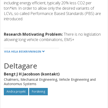
including energy efficient, typically 20% less CO2 per
ton*km. In order to allow only the desired variants of
LCVs, so called Performance Based Standards (PBS) are
introduced.
Research Motivating Problem:
There is no legislation
allowing long vehicle combinations, EMS+
Envisioned solution:
New combination vehicles allowed
VISA HELA BESKRIVNINGEN
through good PBS requirements
Research questions:
Deltagare
•What performance based requirements should apply?
•How to assess these through virtual tests?
Bengt J H Jacobson (kontakt)
Chalmers, Mechanical Engineering, Vehicle Engineering and
Autonomus Systems
Deliverables:
Andra projekt
Forskning
•Proposal of PBS for Sweden
•Proposal of some LCVs with design envelopes