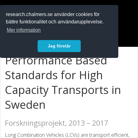
RESEARCH
.chalmers.se
research.chalmers.se använder cookies för
bättre funktionalitet och användarupplevelse.
In English
Mer information
Logga in
Jag förstår
Performance Based
Standards for High
Capacity Transports in
Sweden
Forskningsprojekt, 2013 – 2017
Long Combination Vehicles (LCVs) are transport efficient,