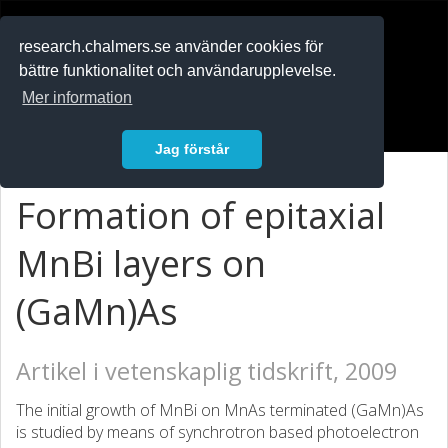
RESEARCH
.chalmers.se
research.chalmers.se använder cookies för
bättre funktionalitet och användarupplevelse.
In English
Mer information
Logga in
Jag förstår
Formation of epitaxial
MnBi layers on
(GaMn)As
Artikel i vetenskaplig tidskrift, 2009
The initial growth of MnBi on MnAs terminated (GaMn)As
is studied by means of synchrotron based photoelectron