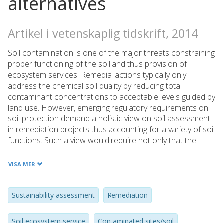
alternatives
Artikel i vetenskaplig tidskrift, 2014
Soil contamination is one of the major threats constraining
proper functioning of the soil and thus provision of
ecosystem services. Remedial actions typically only
address the chemical soil quality by reducing total
contaminant concentrations to acceptable levels guided by
land use. However, emerging regulatory requirements on
soil protection demand a holistic view on soil assessment
in remediation projects thus accounting for a variety of soil
functions. Such a view would require not only that the
contamination concentrations are assessed and attended
to, but also that other aspects are taking into account,
VISA MER
thus addressing also physical and biological as well as
other chemical soil quality indicators (SQIs). This study
outlines how soil function assessment can be a part of a
Sustainability assessment
Remediation
holistic sustainability appraisal of remediation alternatives
using multi-criteria decision analysis (MCDA). The paper
Soil ecosystem service
Contaminated sites/soil