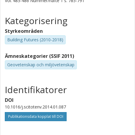
Vol. 485-486
Nummer/häfte
1
s.
785-791
Kategorisering
Styrkeområden
Building Futures (2010-2018)
Ämneskategorier (SSIF 2011)
Geovetenskap och miljövetenskap
Identifikatorer
DOI
10.1016/j.scitotenv.2014.01.087
Publikationsdata kopplat till DOI