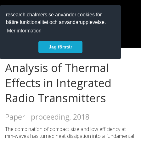
RESEARCH
.chalmers.se
research.chalmers.se använder cookies för
bättre funktionalitet och användarupplevelse.
In English
Mer information
Logga in
Jag förstår
Analysis of Thermal
Effects in Integrated
Radio Transmitters
Paper i proceeding, 2018
The combination of compact size and low efficiency at
mm-waves has turned heat dissipation into a fundamental