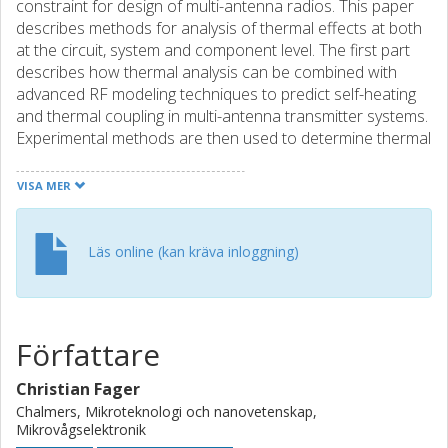
constraint for design of multi-antenna radios. This paper
describes methods for analysis of thermal effects at both
at the circuit, system and component level. The first part
describes how thermal analysis can be combined with
advanced RF modeling techniques to predict self-heating
and thermal coupling in multi-antenna transmitter systems.
Experimental methods are then used to determine thermal
coupling effects occurring at chip level. Various
experimental and theoretical results, using MIMO
VISA MER
amplifiers and GaN HEMTs, are used to demonstrate the
methods in realistic application scenarios.
Läs online (kan kräva inloggning)
Författare
Christian Fager
Chalmers, Mikroteknologi och nanovetenskap,
Mikrovågselektronik