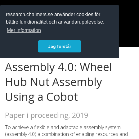
RESEARCH
.chalmers.se
research.chalmers.se använder cookies för
bättre funktionalitet och användarupplevelse.
In English
Mer information
Logga in
Jag förstår
Assembly 4.0: Wheel
Hub Nut Assembly
Using a Cobot
Paper i proceeding, 2019
To achieve a flexible and adaptable assembly system
(assembly 4.0) a combination of enabling resources and