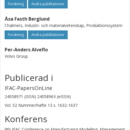
Forskning
Andra publikationer
Åsa Fasth Berglund
Chalmers, Industri- och materialvetenskap, Produktionssystem
Forskning
Andra publikationer
Per-Anders Alveflo
Volvo Group
Publicerad i
IFAC-PapersOnLine
24058971 (ISSN) 24058963 (eISSN)
Vol. 52
Nummer/häfte
13
s.
1632-1637
Konferens
9th IFAC Conference on Manufacturing Modelling, Management