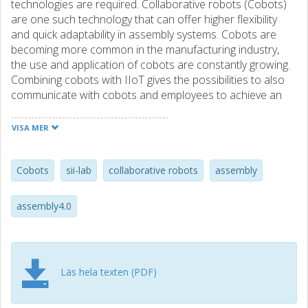
technologies are required. Collaborative robots (Cobots)
are one such technology that can offer higher flexibility
and quick adaptability in assembly systems. Cobots are
becoming more common in the manufacturing industry,
the use and application of cobots are constantly growing.
Combining cobots with IIoT gives the possibilities to also
communicate with cobots and employees to achieve an
effective assembly system. This paper presents a design
research experiment conducted using cobots in a lab
VISA MER
environment. The experiment studies the use of cobots in
a final assembly environment with the focus on testing
feasibility, improving quality and ergonomics of a real
Cobots
sii-lab
collaborative robots
assembly
industrial operation. The experiment setup is presented in
detail and the results are discussed along with future
assembly4.0
research directions.
Läs hela texten (PDF)