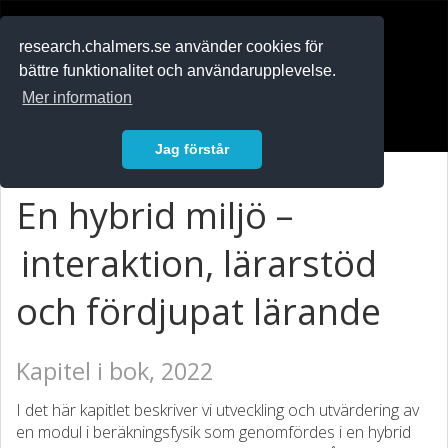
RESEARCH
.chalmers.se
research.chalmers.se använder cookies för
bättre funktionalitet och användarupplevelse.
In English
Mer information
Logga in
Jag förstår
En hybrid miljö –
interaktion, lärarstöd
och fördjupat lärande
Kapitel i bok, 2022
I det här kapitlet beskriver vi utveckling och utvärdering av
en modul i beräkningsfysik som genomfördes i en hybrid