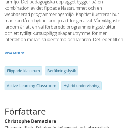
lärmiljö. Det pedagogiska upplägget bygger på en
kombination av det flippade klassrummet och en
webbaserad programmeringsmiljö. Kapitlet illustrerar hur
man kan få en hybrid lärmiljö att fungera väl. Vår viktigaste
lärdom är att en väl förberedd programmeringsstruktur
och ett tydligt kursupplägg skapar utrymme för mer
interaktion mellan studenterna och läraren. Det leder till en
djupare förståelse av beräkningsprinciper. ALC-rummet
och dess virtuella motsvarighet bidrar avsevärt till ett mer
VISA MER
individanpassat stöd och bättre lärande.
Flippade klassrum
Beräkningsfysik
Active Learning Classroom
Hybrid undervisning
Författare
Christophe Demaziere
Chalmers, Fysik, Subatomär, högenergi- och plasmafysik