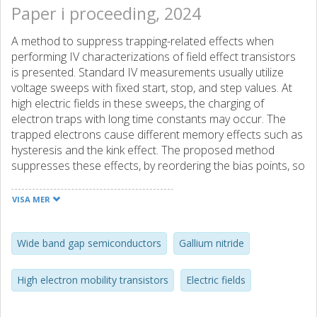
Paper i proceeding, 2024
A method to suppress trapping-related effects when
performing IV characterizations of field effect transistors
is presented. Standard IV measurements usually utilize
voltage sweeps with fixed start, stop, and step values. At
high electric fields in these sweeps, the charging of
electron traps with long time constants may occur. The
trapped electrons cause different memory effects such as
hysteresis and the kink effect. The proposed method
suppresses these effects, by reordering the bias points, so
to prevent charging due to high preceding electric fields.
The method provides more rudimentary IV measurements,
VISA MER
useful for e.g. technology evaluation and modeling
purposes.
Wide band gap semiconductors
Gallium nitride
High electron mobility transistors
Electric fields