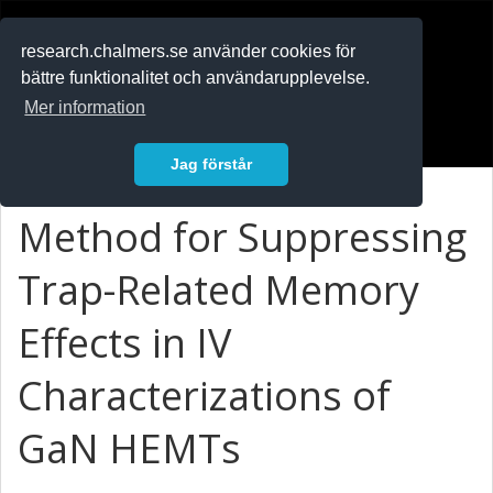
RESEARCH
.chalmers.se
research.chalmers.se använder cookies för
bättre funktionalitet och användarupplevelse.
In English
Mer information
Logga in
Jag förstår
Method for Suppressing
Trap-Related Memory
Effects in IV
Characterizations of
GaN HEMTs