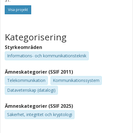
31.
Marija Furdek Prekratic
Visa projekt
Chalmers, Elektroteknik, Kommunikation, Antenner och Optiska
Nätverk
Forskning
Andra publikationer
Kategorisering
Styrkeområden
Informations- och kommunikationsteknik
Ämneskategorier (SSIF 2011)
Telekommunikation
Kommunikationssystem
Datavetenskap (datalogi)
Ämneskategorier (SSIF 2025)
Säkerhet, integritet och kryptologi