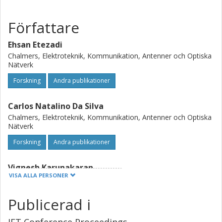
Författare
Ehsan Etezadi
Chalmers, Elektroteknik, Kommunikation, Antenner och Optiska
Nätverk
Forskning
Andra publikationer
Carlos Natalino Da Silva
Chalmers, Elektroteknik, Kommunikation, Antenner och Optiska
Nätverk
Forskning
Andra publikationer
Vignesh Karunakaran
VISA ALLA PERSONER
Adtran Networks SE
Publicerad i
Renzo Diaz
Telia