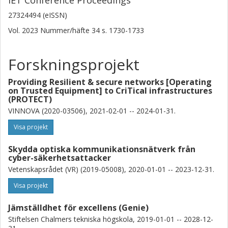
IET Conference Proceedings
Anders Lindgren
27324494 (eISSN)
Telia
Vol. 2023
Nummer/häfte
34
s.
1730-1733
Stefan Melin
Forskningsprojekt
Telia
Providing Resilient & secure networks [Operating
Achim Autenrieth
on Trusted Equipment] to CriTical infrastructures
Adtran Networks SE
(PROTECT)
VINNOVA (2020-03506), 2021-02-01 -- 2024-01-31.
Lena Wosinska
Visa projekt
Chalmers, Elektroteknik, Kommunikation, Antenner och Optiska
Nätverk
Skydda optiska kommunikationsnätverk från
Forskning
Andra publikationer
cyber-säkerhetsattacker
Vetenskapsrådet (VR) (2019-05008), 2020-01-01 -- 2023-12-31.
Paolo Monti
Visa projekt
Chalmers, Elektroteknik, Kommunikation, Antenner och Optiska
Nätverk
Jämställdhet för excellens (Genie)
Forskning
Andra publikationer
Stiftelsen Chalmers tekniska högskola, 2019-01-01 -- 2028-12-