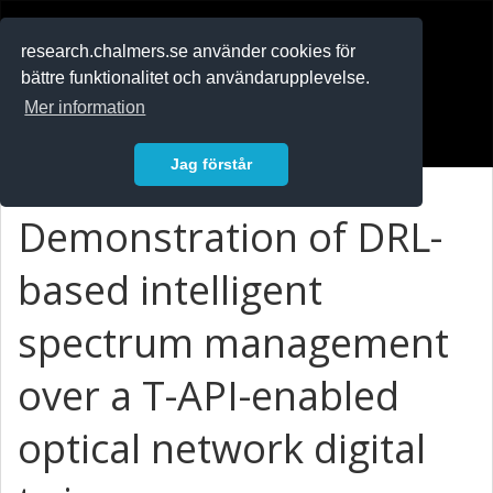
RESEARCH
.chalmers.se
research.chalmers.se använder cookies för
bättre funktionalitet och användarupplevelse.
In English
Mer information
Logga in
Jag förstår
Demonstration of DRL-
based intelligent
spectrum management
over a T-API-enabled
optical network digital