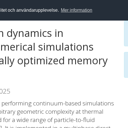
alitet och användarupplevelse.
Mer information
n dynamics in
umerical simulations
ally optimized memory
2025
r performing continuum-based simulations
itrary geometric complexity at thermal
for a wide range of particle-to-fluid