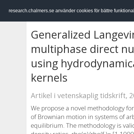
RESEARCH
.chalmers.se
research.chalmers.se använder cookies för bättre funktion
Generalized Langevi
multiphase direct n
using hydrodynamic
kernels
Artikel i vetenskaplig tidskrift, 
We propose a novel methodology fo
of Brownian motion in systems of arb
equilibrium. The methodology is valid 