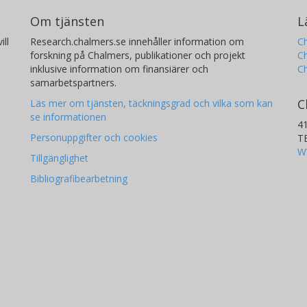
Om tjänsten
L
ill
Research.chalmers.se innehåller information om
Ch
forskning på Chalmers, publikationer och projekt
Ch
inklusive information om finansiärer och
C
samarbetspartners.
C
Läs mer om tjänsten, täckningsgrad och vilka som kan
se informationen
4
Personuppgifter och cookies
T
W
Tillgänglighet
Bibliografibearbetning