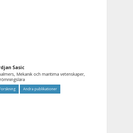
rdjan Sasic
almers, Mekanik och maritima vetenskaper,
römningslära
Forskning
Andra publikationer