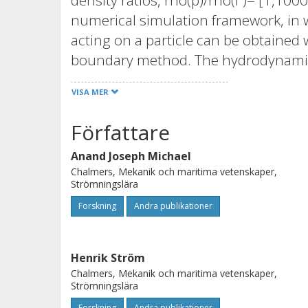
density ratios, rho(p)/rho(f )= [1,100
numerical simulation framework, in
acting on a particle can be obtained
boundary method. The hydrodynamic f
velocity history in an optimization
VISA MER
memory kernel can be established fr
priori assumption about its function
Författare
thereafter used to generate a colore
Anand Joseph Michael
fluctuation-dissipation theorem. Fin
Chalmers, Mekanik och maritima vetenskaper,
are used to determine the particle ac
Strömningslära
trajectory, using the generalized La
Forskning
Andra publikationer
developed methodology correctly predi
unhindered and wall-adjacent Brown
theoretical and experimental results.
Henrik Ström
Chalmers, Mekanik och maritima vetenskaper,
foundation for simulations of geome
Strömningslära
state-of-the-art multiphase techniqu
Forskning
Andra publikationer