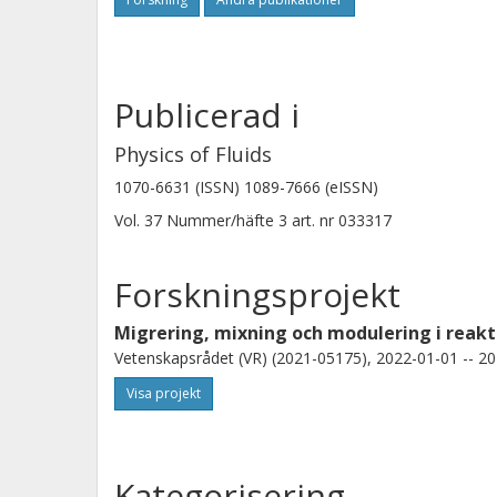
modeling, heat and mass transfer, a
for. Furthermore, we discuss how th
integral part of the methodology, can 
Publicerad i
mobility with particle reactivity.
(c) 2025 Author(s). All article conten
Physics of Fluids
under a Creative Commons Attributio
1070-6631 (ISSN) 1089-7666 (eISSN)
(https://creativecommons.org/license
Vol. 37
Nummer/häfte
3
art. nr
033317
Forskningsprojekt
Migrering, mixning och modulering i reak
Vetenskapsrådet (VR) (2021-05175), 2022-01-01 -- 20
Visa projekt
Kategorisering