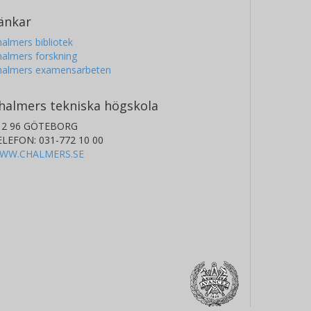
änkar
almers bibliotek
almers forskning
halmers examensarbeten
halmers tekniska högskola
12 96 GÖTEBORG
ELEFON: 031-772 10 00
WW.CHALMERS.SE