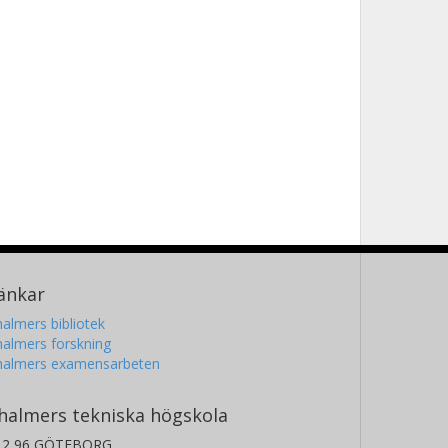
änkar
almers bibliotek
almers forskning
halmers examensarbeten
halmers tekniska högskola
12 96 GÖTEBORG