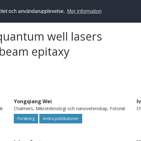
alitet och användarupplevelse.
Mer information
uantum well lasers
 beam epitaxy
Yongqiang Wei
I
ik
Chalmers, Mikroteknologi och nanovetenskap, Fotonik
Ch
Forskning
Andra publikationer