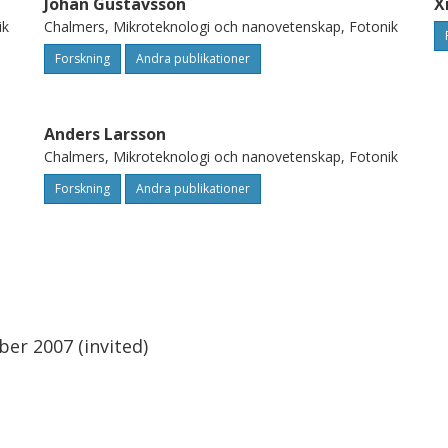
Johan Gustavsson
X
ik
Chalmers, Mikroteknologi och nanovetenskap, Fotonik
Forskning
Andra publikationer
Anders Larsson
Chalmers, Mikroteknologi och nanovetenskap, Fotonik
Forskning
Andra publikationer
er 2007 (invited)