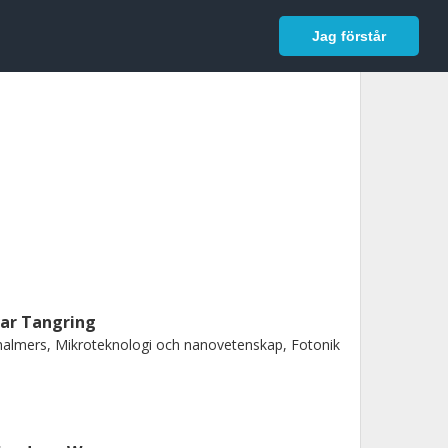
In English
Logga in
Jag förstår
var Tangring
almers, Mikroteknologi och nanovetenskap, Fotonik