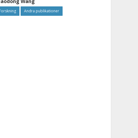
iaodong Wang
Forskning
Andra publikationer