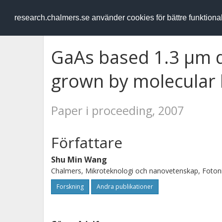
RESEARCH
.chalmers.se
research.chalmers.se använder cookies för bättre funktion
GaAs based 1.3 µm q
grown by molecular
Paper i proceeding, 2007
Författare
Shu Min Wang
Chalmers, Mikroteknologi och nanovetenskap, Foton
Forskning
Andra publikationer