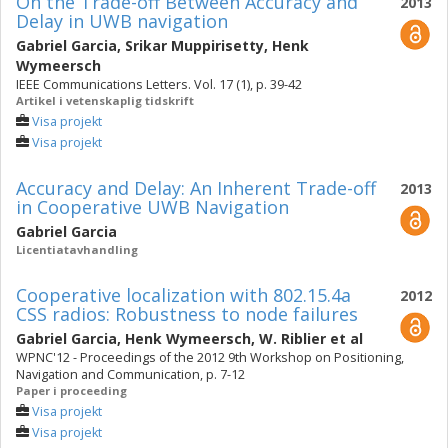
On the Trade-off Between Accuracy and
2013
Delay in UWB navigation
Gabriel Garcia
,
Srikar Muppirisetty
,
Henk
Wymeersch
IEEE Communications Letters. Vol. 17 (1), p. 39-42
Artikel i vetenskaplig tidskrift
Visa projekt
Visa projekt
Accuracy and Delay: An Inherent Trade-off
2013
in Cooperative UWB Navigation
Gabriel Garcia
Licentiatavhandling
Cooperative localization with 802.15.4a
2012
CSS radios: Robustness to node failures
Gabriel Garcia
,
Henk Wymeersch
,
W. Riblier
et al
WPNC'12 - Proceedings of the 2012 9th Workshop on Positioning,
Navigation and Communication, p. 7-12
Paper i proceeding
Visa projekt
Visa projekt