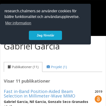
RESEARCH
.chalmers.se
research.chalmers.se använder cookies för
bättre funktionalitet och användarupplevelse.
In English
Mer information
Logga in
Jag förstår
Gabriel Garcia
Publikationer (11)
Projekt (1)
Visar 11 publikationer
Fast in-Band Position-Aided Beam
2019
Selection in Millimeter-Wave MIMO
Gabriel Garcia
,
Nil Garcia
,
Gonzalo Seco-Granados