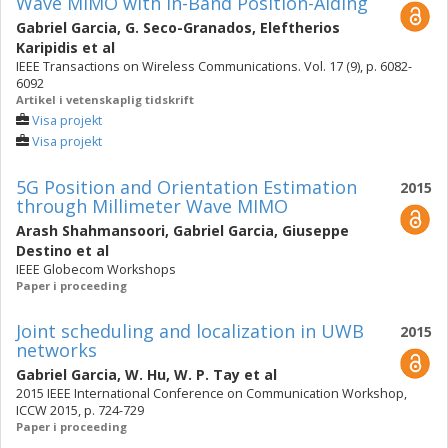
Wave MIMO with In-Band Position-Aiding
Gabriel Garcia
,
G. Seco-Granados
,
Eleftherios
Karipidis
et al
IEEE Transactions on Wireless Communications. Vol. 17 (9), p. 6082-
6092
Artikel i vetenskaplig tidskrift
Visa projekt
Visa projekt
5G Position and Orientation Estimation
2015
through Millimeter Wave MIMO
Arash Shahmansoori
,
Gabriel Garcia
,
Giuseppe
Destino
et al
IEEE Globecom Workshops
Paper i proceeding
Joint scheduling and localization in UWB
2015
networks
Gabriel Garcia
,
W. Hu
,
W. P. Tay
et al
2015 IEEE International Conference on Communication Workshop,
ICCW 2015, p. 724-729
Paper i proceeding