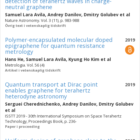
detection of terahertz waves in charge-
neutral graphene
Samuel Lara Avila
,
Andrey Danilov
,
Dmitry Golubev
et al
Nature Astronomy. Vol. 3 (11), p. 983-988
Övrig text i vetenskaplig tidskrift
Polymer-encapsulated molecular doped
2019
epigraphene for quantum resistance
metrology
Hans He
,
Samuel Lara Avila
,
Kyung Ho Kim
et al
Metrologia. Vol. 56 (4)
Artikel i vetenskaplig tidskrift
Quantum transport at Dirac point
2019
enables graphene for terahertz
heterodyne astronomy
Serguei Cherednichenko
,
Andrey Danilov
,
Dmitry Golubev
et al
ISSTT 2019 - 30th International Symposium on Space Terahertz
Technology, Proceedings Book, p. 236-
Paper i proceeding