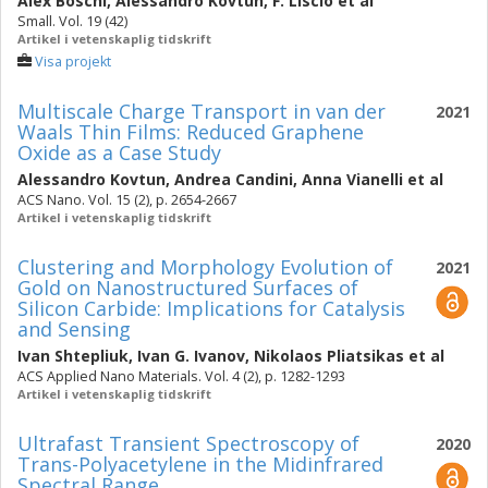
Alex Boschi
,
Alessandro Kovtun
,
F. Liscio
et al
Small. Vol. 19 (42)
Artikel i vetenskaplig tidskrift
Visa projekt
Multiscale Charge Transport in van der
2021
Waals Thin Films: Reduced Graphene
Oxide as a Case Study
Alessandro Kovtun
,
Andrea Candini
,
Anna Vianelli
et al
ACS Nano. Vol. 15 (2), p. 2654-2667
Artikel i vetenskaplig tidskrift
Clustering and Morphology Evolution of
2021
Gold on Nanostructured Surfaces of
Silicon Carbide: Implications for Catalysis
and Sensing
Ivan Shtepliuk
,
Ivan G. Ivanov
,
Nikolaos Pliatsikas
et al
ACS Applied Nano Materials. Vol. 4 (2), p. 1282-1293
Artikel i vetenskaplig tidskrift
Ultrafast Transient Spectroscopy of
2020
Trans-Polyacetylene in the Midinfrared
Spectral Range