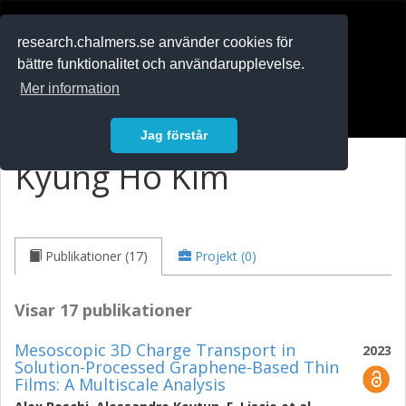
RESEARCH
.chalmers.se
research.chalmers.se använder cookies för
bättre funktionalitet och användarupplevelse.
In English
Mer information
Logga in
Jag förstår
Kyung Ho Kim
Publikationer (17)
Projekt (0)
Visar 17 publikationer
Mesoscopic 3D Charge Transport in
2023
Solution-Processed Graphene-Based Thin
Films: A Multiscale Analysis