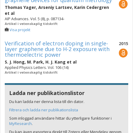
graphene devices for quantum metrology
Thomas Yager
,
Arseniy Lartsev
,
Karin Cedergren
et al
AIP Advances. Vol. 5 (8), p. 087134-
Artikel i vetenskaplig tidskrift
Visa projekt
Verification of electron doping in single-
2015
layer graphene due to H-2 exposure with
thermoelectric power
S. J. Hong
,
M. Park
,
H. J. Kang
et al
Applied Physics Letters. Vol. 106 (14)
Artikel i vetenskaplig tidskrift
Ladda ner publikationslistor
Du kan ladda ner denna lista till din dator.
Filtrera och ladda ner publikationslista
Som inloggad användare hittar du ytterligare funktioner i
MyResearch
.
Du kan även exportera direkt till Zotero eller Mendeley genom