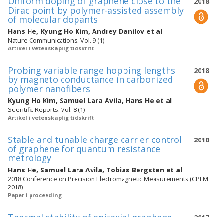
Uniform doping of graphene close to the
2018
Dirac point by polymer-assisted assembly
of molecular dopants
Hans He
,
Kyung Ho Kim
,
Andrey Danilov
et al
Nature Communications. Vol. 9 (1)
Artikel i vetenskaplig tidskrift
Probing variable range hopping lengths
2018
by magneto conductance in carbonized
polymer nanofibers
Kyung Ho Kim
,
Samuel Lara Avila
,
Hans He
et al
Scientific Reports. Vol. 8 (1)
Artikel i vetenskaplig tidskrift
Stable and tunable charge carrier control
2018
of graphene for quantum resistance
metrology
Hans He
,
Samuel Lara Avila
,
Tobias Bergsten
et al
2018 Conference on Precision Electromagnetic Measurements (CPEM
2018)
Paper i proceeding