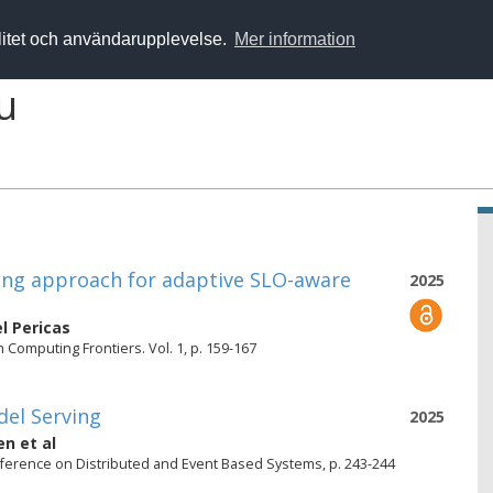
alitet och användarupplevelse.
Mer information
u
ling approach for adaptive SLO-aware
2025
l Pericas
Computing Frontiers. Vol. 1, p. 159-167
del Serving
2025
en
et al
ference on Distributed and Event Based Systems, p. 243-244