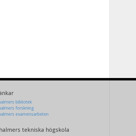
änkar
almers bibliotek
almers forskning
halmers examensarbeten
halmers tekniska högskola