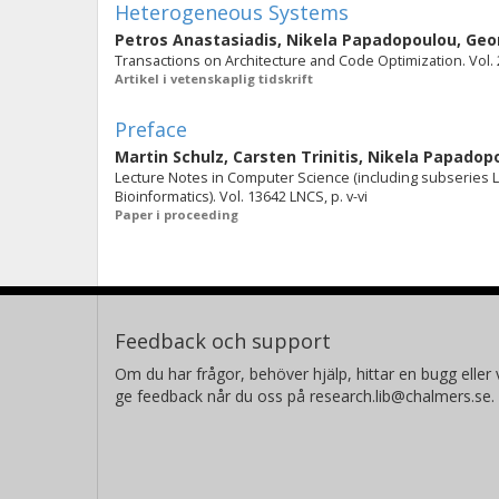
Heterogeneous Systems
Petros Anastasiadis
,
Nikela Papadopoulou
,
Geo
Transactions on Architecture and Code Optimization. Vol. 2
Artikel i vetenskaplig tidskrift
Preface
Martin Schulz
,
Carsten Trinitis
,
Nikela Papadop
Lecture Notes in Computer Science (including subseries Lec
Bioinformatics). Vol. 13642 LNCS, p. v-vi
Paper i proceeding
Feedback och support
Om du har frågor, behöver hjälp, hittar en bugg eller v
ge feedback når du oss på research.lib@chalmers.se.