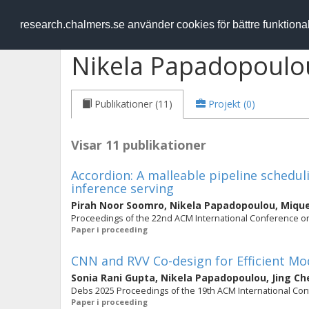
RESEARCH
.chalmers.se
research.chalmers.se använder cookies för bättre funktion
Nikela Papadopoulo
Publikationer (11)
Projekt (0)
Visar 11 publikationer
Accordion: A malleable pipeline schedu
inference serving
Pirah Noor Soomro
,
Nikela Papadopoulou
,
Mique
Proceedings of the 22nd ACM International Conference on 
Paper i proceeding
CNN and RVV Co-design for Efficient Mo
Sonia Rani Gupta
,
Nikela Papadopoulou
,
Jing Ch
Debs 2025 Proceedings of the 19th ACM International Con
Paper i proceeding