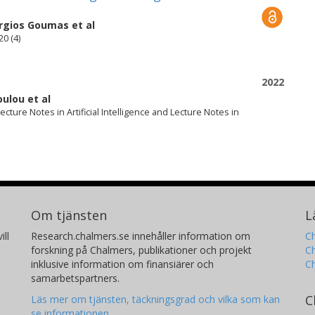
rgios Goumas
et al
0 (4)
2022
oulou
et al
ture Notes in Artificial Intelligence and Lecture Notes in
Om tjänsten
L
ill
Research.chalmers.se innehåller information om
Ch
forskning på Chalmers, publikationer och projekt
Ch
inklusive information om finansiärer och
C
samarbetspartners.
C
Läs mer om tjänsten, täckningsgrad och vilka som kan
se informationen