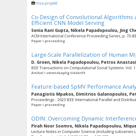
Visa projekt
Co-Design of Convolutional Algorithms 
Efficient CNN Model Serving
Sonia Rani Gupta
,
Nikela Papadopoulou
,
Jing Ch
ACM International Conference Proceeding Series, p. 73-8
Paper i proceeding
Large-Scale Parallelization of Human M
D. Groen
,
Nikela Papadopoulou
,
Petros Anastas
IEEE Transactions on Computational Social Systems. Vol. 11
Artikel i vetenskaplig tidskrift
Feature-based SpMV Performance Analy
Panagiotis Mpakos
,
Dimitrios Galanopoulos
,
Pe
Proceedings - 2023 IEEE International Parallel and Distri
Paper i proceeding
ODIN: Overcoming Dynamic Interference 
Pirah Noor Soomro
,
Nikela Papadopoulou
,
Mique
Lecture Notes in Computer Science (including subseries Lec