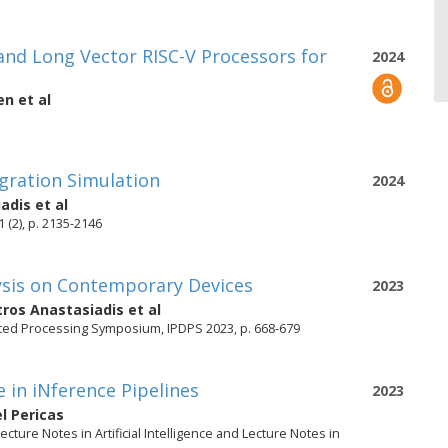
and Long Vector RISC-V Processors for
2024
en
et al
3
igration Simulation
2024
iadis
et al
 (2), p. 2135-2146
sis on Contemporary Devices
2023
tros Anastasiadis
et al
buted Processing Symposium, IPDPS 2023, p. 668-679
in iNference Pipelines
2023
l Pericas
ture Notes in Artificial Intelligence and Lecture Notes in