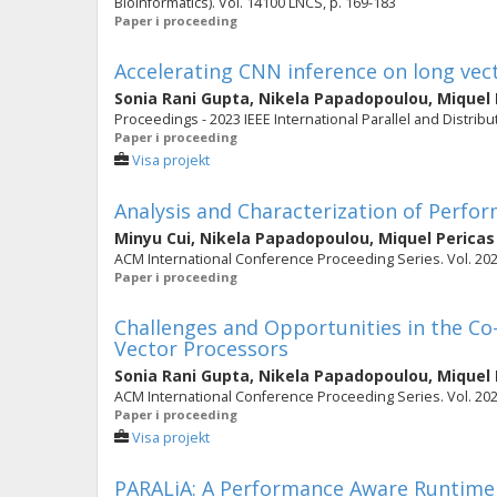
Bioinformatics). Vol. 14100 LNCS, p. 169-183
Paper i proceeding
Accelerating CNN inference on long vect
Sonia Rani Gupta
,
Nikela Papadopoulou
,
Miquel 
Proceedings - 2023 IEEE International Parallel and Distri
Paper i proceeding
Visa projekt
Analysis and Characterization of Perfo
Minyu Cui
,
Nikela Papadopoulou
,
Miquel Pericas
ACM International Conference Proceeding Series. Vol. 202
Paper i proceeding
Challenges and Opportunities in the Co
Vector Processors
Sonia Rani Gupta
,
Nikela Papadopoulou
,
Miquel 
ACM International Conference Proceeding Series. Vol. 202
Paper i proceeding
Visa projekt
PARALiA: A Performance Aware Runtime 