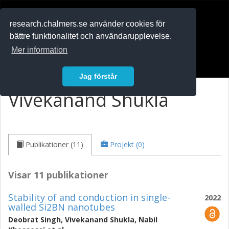
RESEARCH
.chalmers.se
research.chalmers.se använder cookies för
bättre funktionalitet och användarupplevelse.
In English
Mer information
Logga in
Jag förstår
Vivekanand Shukla
Publikationer (11)
Projekt (0)
Visar 11 publikationer
Stability of and conduction in single-
2022
walled Si2BN nanotubes
Deobrat Singh
,
Vivekanand Shukla
,
Nabil