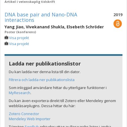
Artikel i vetenskaplig tidskrift
DNA base pair and Nano-DNA
2019
interactions
Yang Jiao
,
Vivekanand Shukla
,
Elsebeth Schröder
Poster (konferens)
Visa projekt
Visa projekt
Ladda ner publikationslistor
Du kan ladda ner denna lista till din dator.
Filtrera och ladda ner publikationslista
Som inloggad användare hittar du ytterligare funktioner i
MyResearch
.
Du kan även exportera direkt till Zotero eller Mendeley genom
webbläsarplugins. Dessa hittar du här:
Zotero Connector
Mendeley Web Importer
Tjänsten
SwePub
erbjuder uttag av Researchs listor i andra