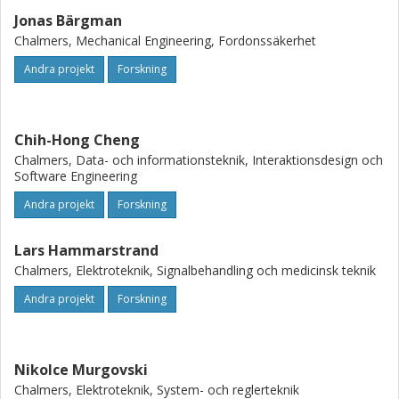
decision-making and
control capabilities, further contributing to safer and more
Jonas Bärgman
efficient automated driving.
Chalmers, Mechanical Engineering, Fordonssäkerhet
Andra projekt
Forskning
Chih-Hong Cheng
Chalmers, Data- och informationsteknik, Interaktionsdesign och
Software Engineering
Andra projekt
Forskning
Lars Hammarstrand
Chalmers, Elektroteknik, Signalbehandling och medicinsk teknik
Andra projekt
Forskning
Nikolce Murgovski
Chalmers, Elektroteknik, System- och reglerteknik