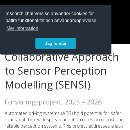
RESEARCH
.chalmers.se
research.chalmers.se använder cookies för
bättre funktionalitet och användarupplevelse.
In English
Mer information
Logga in
Jag förstår
Collaborative Approach
to Sensor Perception
Modelling (SENSI)
Forskningsprojekt, 2025 – 2026
Automated driving systems (ADS) hold potential for safer
roads, but their widespread adoption relies on robust and
reliable perception systems. This project addresses a lack