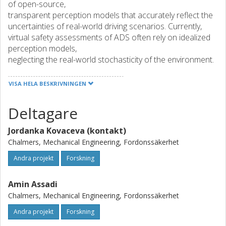
of open-source,
transparent perception models that accurately reflect the
uncertainties of real-world driving scenarios. Currently,
virtual safety assessments of ADS often rely on idealized
perception models,
neglecting the real-world stochasticity of the environment.
Additionally, existing complex, physicsbased perception
models are typically not open-source, difficult to set-up,
VISA HELA BESKRIVNINGEN
and computationally
expensive for real-time control. This project aims to bridge
Deltagare
this gap by developing open-source, transparent, and
computationally efficient stochastic perception models
Jordanka Kovaceva (kontakt)
with different levels of
Chalmers, Mechanical Engineering, Fordonssäkerhet
modelling complexity. These abstracted models will be
applied in two key use cases: 1) The models will be
Andra projekt
Forskning
implemented into virtual simulations, enabling more
realistic and transparent safety
Amin Assadi
assessments of ADS. 2) The models will be integrated into
Chalmers, Mechanical Engineering, Fordonssäkerhet
the prediction module for optimal, model-based, real-time
Andra projekt
Forskning
control in ADS. This will lead to enhanced real-time