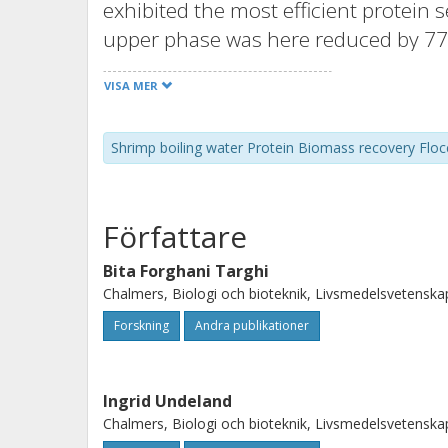
exhibited the most efficient protein 
upper phase was here reduced by 77
from SBW. Flocculation by alginate
VISA MER
protein reduction of the upper phase 
respectively. Contrary to alginate a
Shrimp boiling water Protein Biomass recovery Floc
the size distribution of flocs. Finall
successfully tested in a scaled up tr
a biomass with 75% protein on dry we
Författare
Bita Forghani Targhi
Chalmers, Biologi och bioteknik, Livsmedelsvetenska
Forskning
Andra publikationer
Ingrid Undeland
Chalmers, Biologi och bioteknik, Livsmedelsvetenska