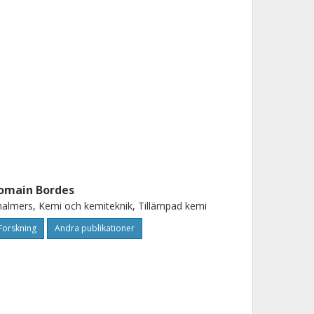
omain Bordes
almers, Kemi och kemiteknik, Tillämpad kemi
Forskning
Andra publikationer