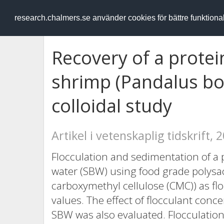
RESEARCH
.chalmers.se
research.chalmers.se använder cookies för bättre funktion
Recovery of a prote
shrimp (Pandalus bor
colloidal study
Artikel i vetenskaplig tidskrift, 
Flocculation and sedimentation of a 
water (SBW) using food grade polysa
carboxymethyl cellulose (CMC)) as flo
values. The effect of flocculant conce
SBW was also evaluated. Flocculation