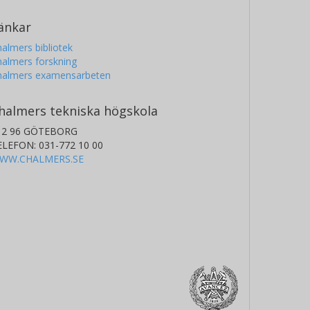
änkar
almers bibliotek
almers forskning
halmers examensarbeten
halmers tekniska högskola
12 96 GÖTEBORG
ELEFON: 031-772 10 00
WW.CHALMERS.SE