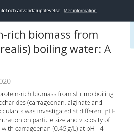
alitet och användarupplevelse.
Mer information
in-rich biomass from
ealis) boiling water: A
2020
protein-rich biomass from shrimp boiling
ccharides (carrageenan, alginate and
cculants was investigated at different pH-
ntration on particle size and viscosity of
 with carrageenan (0.45 g/L) at pH = 4