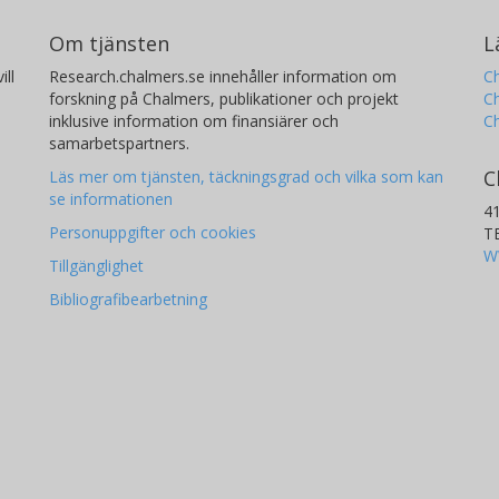
Om tjänsten
L
ill
Research.chalmers.se innehåller information om
Ch
forskning på Chalmers, publikationer och projekt
Ch
inklusive information om finansiärer och
C
samarbetspartners.
C
Läs mer om tjänsten, täckningsgrad och vilka som kan
se informationen
4
Personuppgifter och cookies
T
W
Tillgänglighet
Bibliografibearbetning