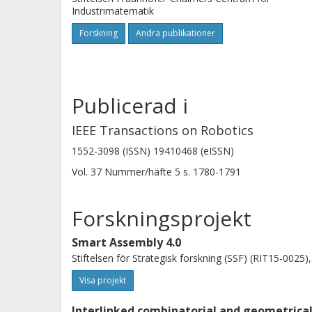
Industrimatematik
Forskning
Andra publikationer
Publicerad i
IEEE Transactions on Robotics
1552-3098 (ISSN) 19410468 (eISSN)
Vol. 37
Nummer/häfte
5
s.
1780-1791
Forskningsprojekt
Smart Assembly 4.0
Stiftelsen för Strategisk forskning (SSF) (RIT15-0025)
Visa projekt
Interlinked combinatorial and geometrica