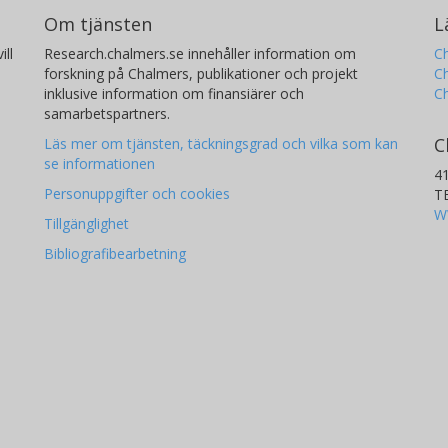
Om tjänsten
L
ill
Research.chalmers.se innehåller information om
Ch
forskning på Chalmers, publikationer och projekt
Ch
inklusive information om finansiärer och
C
samarbetspartners.
C
Läs mer om tjänsten, täckningsgrad och vilka som kan
se informationen
4
Personuppgifter och cookies
T
W
Tillgänglighet
Bibliografibearbetning