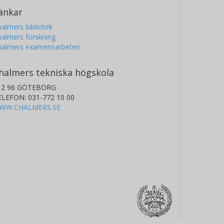
änkar
almers bibliotek
almers forskning
halmers examensarbeten
halmers tekniska högskola
12 96 GÖTEBORG
ELEFON: 031-772 10 00
WW.CHALMERS.SE