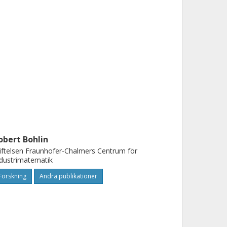
obert Bohlin
iftelsen Fraunhofer-Chalmers Centrum för
dustrimatematik
Forskning
Andra publikationer