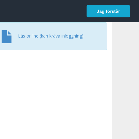
In English
Logga in
Jag förstår
Läs online (kan kräva inloggning)