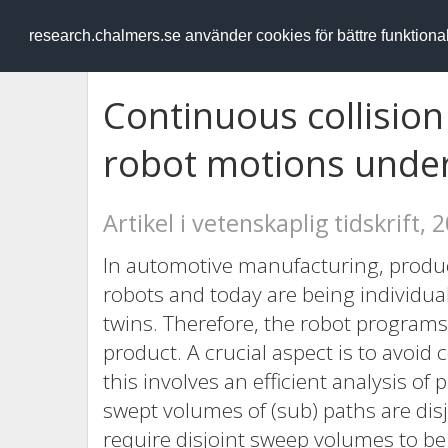
RESEARCH
.chalmers.se
research.chalmers.se använder cookies för bättre funktion
Continuous collision 
robot motions under 
Artikel i vetenskaplig tidskrift, 
In automotive manufacturing, product
robots and today are being individuali
twins. Therefore, the robot programs 
product. A crucial aspect is to avoid 
this involves an efficient analysis of
swept volumes of (sub) paths are disj
require disjoint sweep volumes to be