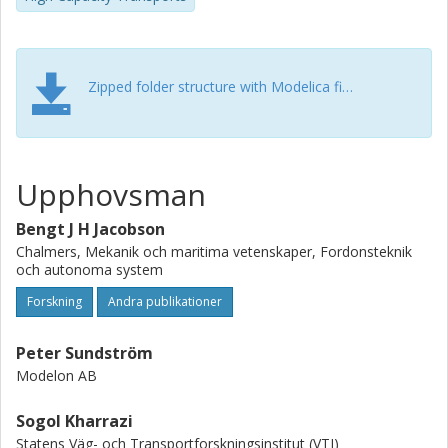
e-tjanst-stod-for-tunga-fordon/.
* It can also be used
during engineering
. For this one
can give more parameters. All parameters and all vehicle
manouvres and PBS measures are defined as physical as
Zipped folder structure with Modelica files, *.mo and *.mos
possible, to facilitate assessments and analyses also of
future novel vehicle designs. This typically requires that one
work with the package in a
Modelica tool
.
Upphovsman
Bengt J H Jacobson
Chalmers, Mekanik och maritima vetenskaper, Fordonsteknik
och autonoma system
Forskning
Andra publikationer
Peter Sundström
Modelon AB
Sogol Kharrazi
Statens Väg- och Transportforskningsinstitut (VTI)