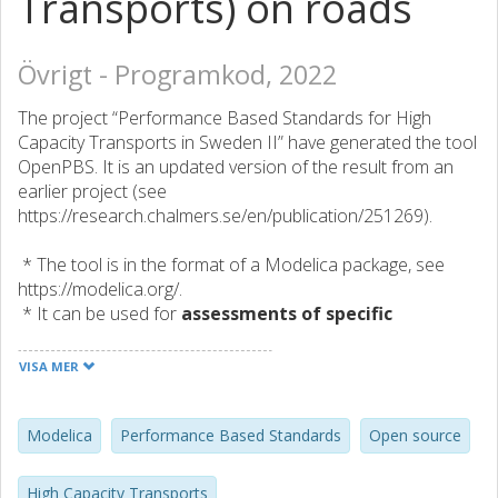
Transports) on roads
Övrigt - Programkod, 2022
The project “Performance Based Standards for High
Capacity Transports in Sweden II” have generated the tool
OpenPBS. It is an updated version of the result from an
earlier project (see
https://research.chalmers.se/en/publication/251269).
* The tool is in the format of a Modelica package, see
https://modelica.org/.
* It can be used for
assessments of specific
individual transports with respect to regulations
.
For this, one need to give the vehicle parameters stored in
VISA MER
the vehicle register for each unit's registration number and
specify the load with axle vertical forces and load heights.
This can typically be arranged as a
digital service
, such
Modelica
Performance Based Standards
Open source
as
https://www.transportstyrelsen.se/sv/Nyhetsarkiv/2018/ny-
High Capacity Transports