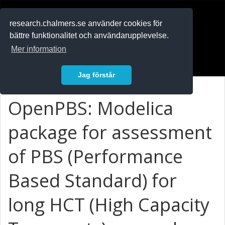
RESEARCH
.chalmers.se
research.chalmers.se använder cookies för
bättre funktionalitet och användarupplevelse.
In English
Mer information
Logga in
Jag förstår
OpenPBS: Modelica
package for assessment
of PBS (Performance
Based Standard) for
long HCT (High Capacity